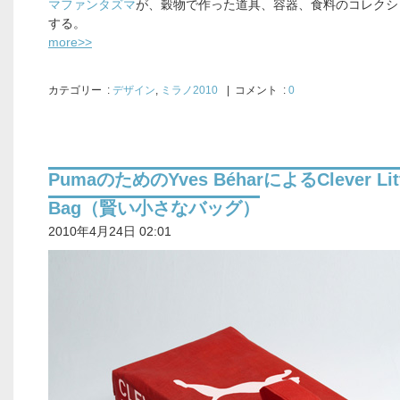
マファンタズマ
が、穀物で作った道具、容器、食料のコレクシ
する。
more>>
カテゴリー
:
デザイン
,
ミラノ2010
| コメント :
0
PumaのためのYves BéharによるClever Litt
Bag（賢い小さなバッグ）
2010年4月24日 02:01