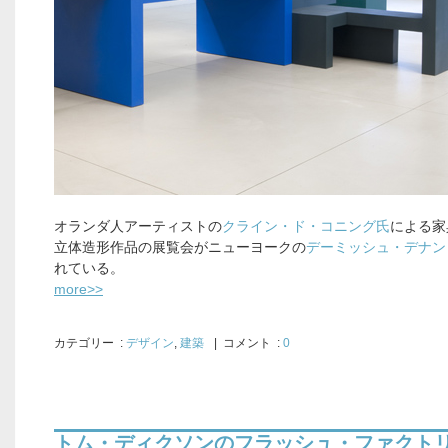
オランダ人アーティストの
クライン・ド・コニング氏
による家
立体造形作品の展覧会がニューヨークの
デーミッシュ・デナン
れている。
more>>
カテゴリー
:
デザイン
,
建築
| コメント :
0
トム・ディクソンのフラッシュ・ファクト