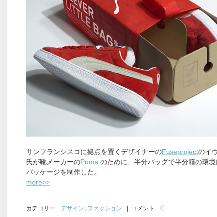
サンフランシスコに拠点を置くデザイナーの
Fuseproject
のイ
氏が靴メーカーの
Puma
のために、半分バッグで半分箱の環境
パッケージを制作した。
more>>
カテゴリー
:
デザイン
,
ファッション
| コメント :
0