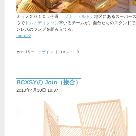
ミラノ２０１０：今週、
ゾナ・トルトナ
地区にあるスーパー
ウで
トム・ディクソン
率いるチームが、自分たちのスタンドで
ンレスのランプを組み立てる。
more>>
カテゴリー
:
デザイン
| コメント :
0
BCXSYの Join（接合）
2010年4月30日 19:37