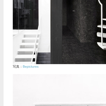
写真：
Bepictures