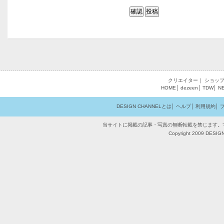
クリエイター
｜
ショッ
HOME
│
dezeen
│
TDW
│
N
DESIGN CHANNELとは
│
ヘルプ
│
利用規約
│
当サイトに掲載の記事・写真の無断転載を禁じます。
Copyright 2009 DESIGN