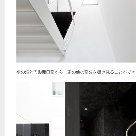
壁の鏡と円形開口部から、家の他の部分を覗き見ることができ