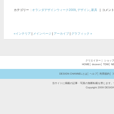
カテゴリー
:
オランダデザインウィーク2009
,
デザイン
,
家具
| コメント
«インテリア
|
メインページ
|
アーカイブ
|
グラフィック »
クリエイター
｜
ショッ
HOME
│
dezeen
│
TDW
│
N
DESIGN CHANNELとは
│
ヘルプ
│
利用規約
│
当サイトに掲載の記事・写真の無断転載を禁じます。
Copyright 2009 DESIGN