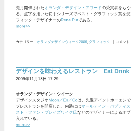
先月開催された
オランダ・デザイン・アワード
の受賞者をもう
る。点字を用いた切手シリーズでベスト・グラフィック賞を受
フィック・デザイナーの
Rene Put
である。
more>>
カテゴリー
:
オランダデザインウィーク2009
,
グラフィック
| コメント 
デザインを味わえるレストラン Eat Drink D
2009年11月13日 17:29
オランダ・デザイン・ウイーク
デザインスタジオ
Moon／En／Co
は、先週アイントホーエンで
プレストランを開店した。内装には
マールティン・バプティス
スト・ファン・ブレイズワイク氏
などのデザイナーによるオブ
入れている。
more>>