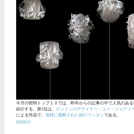
今月の照明トップ１０では、昨年からの記事の中で人気のある
紹介する。第1位は、
ロンドンのデザイナー：ユー・ジョディ
による作品で、
複雑に裁断された紙のランタン
である。
more>>