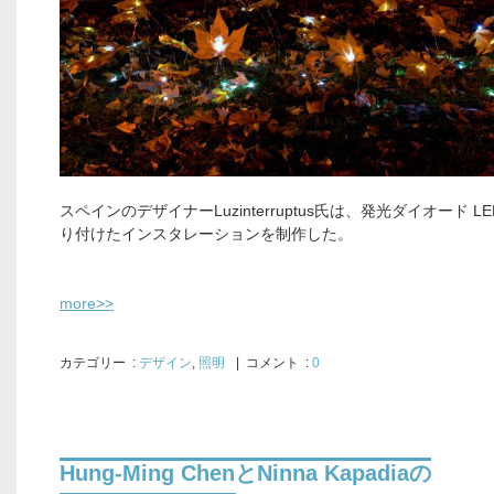
スペインのデザイナーLuzinterruptus氏は、発光ダイオード L
り付けたインスタレーションを制作した。
more>>
カテゴリー
:
デザイン
,
照明
| コメント :
0
Hung-Ming ChenとNinna Kapadiaの