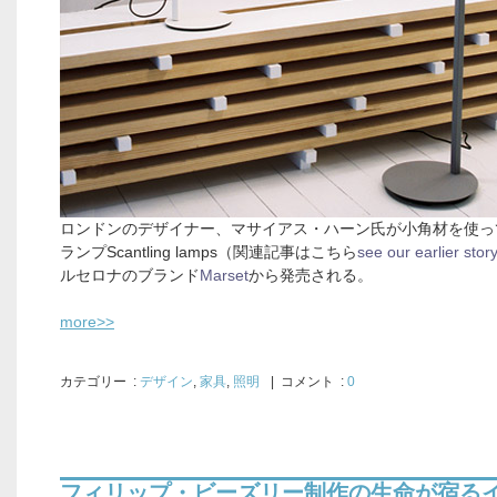
ロンドンのデザイナー、マサイアス・ハーン氏が小角材を使っ
ランプScantling lamps（関連記事はこちら
see our earlier stor
ルセロナのブランド
Marset
から発売される。
more>>
カテゴリー
:
デザイン
,
家具
,
照明
| コメント :
0
フィリップ・ビーズリー制作の生命が宿る