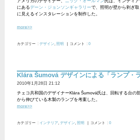
アメリカのデザイナー、
ニック・オールマン
氏は、インディア
にある
デーン・ジョンソンギャラリー
で、照明が壁から剥ぎ取
に見えるインスタレーションを制作した。
more>>
カテゴリー
:
デザイン
,
照明
| コメント :
0
Klára Šumová デザインによる「ランプ
2010年1月28日 21:12
チェコ共和国のデザイナー
Klára S
umova
氏は、回転する台の
から伸びている木製のランプを考案した。
more>>
カテゴリー
:
インテリア
,
デザイン
,
照明
| コメント :
0