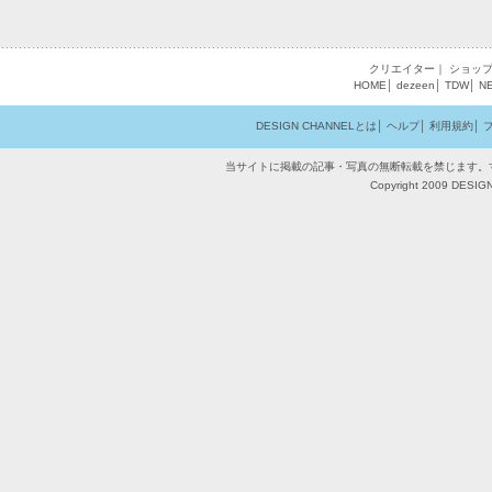
クリエイター
｜
ショッ
HOME
│
dezeen
│
TDW
│
N
DESIGN CHANNELとは
│
ヘルプ
│
利用規約
│
当サイトに掲載の記事・写真の無断転載を禁じます。
Copyright 2009 DESIGN