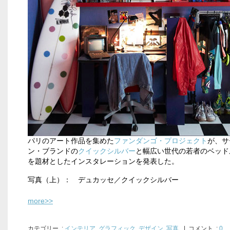
パリのアート作品を集めた
ファンダンゴ・プロジェクト
が、サ
ン・ブランドの
クイックシルバー
と幅広い世代の若者のベッド
を題材としたインスタレーションを発表した。
写真（上）： デュカッセ／クイックシルバー
more>>
カテゴリー
:
インテリア
,
グラフィック
,
デザイン
,
写真
| コメント :
0