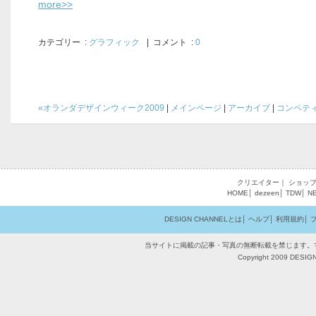
more>>
カテゴリー
:
グラフィック
| コメント :
0
«オランダデザインウィーク2009
|
メインページ
|
アーカイブ
|
コンペティ
クリエイター
｜
ショッ
HOME
│
dezeen
│
TDW
│
N
DESIGN CHANNELとは
│
ヘルプ
│
利用規約
│
当サイトに掲載の記事・写真の無断転載を禁じます。
Copyright 2009 DESIGN