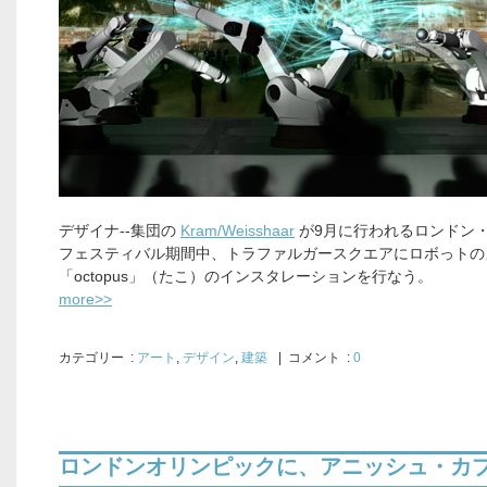
デザイナ--集団の
Kram/Weisshaar
が9月に行われるロンドン
フェスティバル期間中、トラファルガースクエアにロボっトの
「octopus」（たこ）のインスタレーションを行なう。
more>>
カテゴリー
:
アート
,
デザイン
,
建築
| コメント :
0
ロンドンオリンピックに、アニッシュ・カ