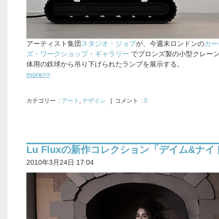
アーティスト集団
スタジオ・ジョブ
が、今週末ロンドンの
カー
ズ・ワークショップ・ギャラリー
でブロンズ製の小型クレー
体用の鉄球から吊り下げられたランプを展示する。
more>>
カテゴリー
:
アート
,
デザイン
| コメント :
0
Lu Fluxの新作コレクション「デイム&ナイ
2010年3月24日 17:04