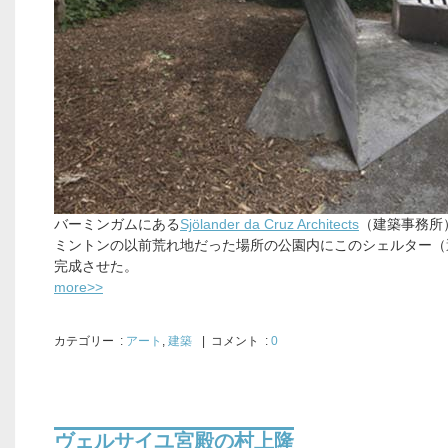
バーミンガムにある
Sjölander da Cruz Architects
（建築事務所
ミントンの以前荒れ地だった場所の公園内にこのシェルター（
完成させた。
more>>
カテゴリー
:
アート
,
建築
| コメント :
0
ヴェルサイユ宮殿の村上隆