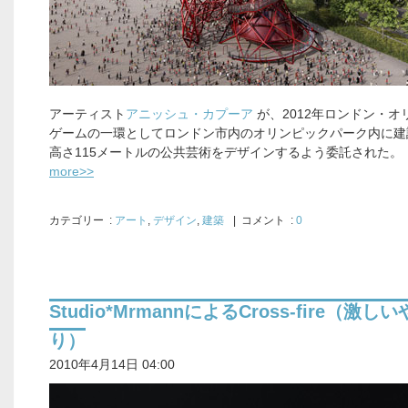
アーティスト
アニッシュ・カプーア
が、2012年ロンドン・オ
ゲームの一環としてロンドン市内のオリンピックパーク内に建
高さ115メートルの公共芸術をデザインするよう委託された。
more>>
カテゴリー
:
アート
,
デザイン
,
建築
| コメント :
0
Studio*MrmannによるCross-fire（激し
り）
2010年4月14日 04:00