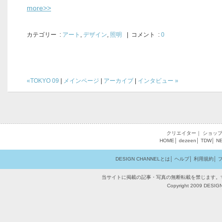
more>>
カテゴリー
:
アート
,
デザイン
,
照明
| コメント :
0
«TOKYO 09
|
メインページ
|
アーカイブ
|
インタビュー »
クリエイター
｜
ショッ
HOME
│
dezeen
│
TDW
│
N
DESIGN CHANNELとは
│
ヘルプ
│
利用規約
│
当サイトに掲載の記事・写真の無断転載を禁じます。
Copyright 2009 DESIGN