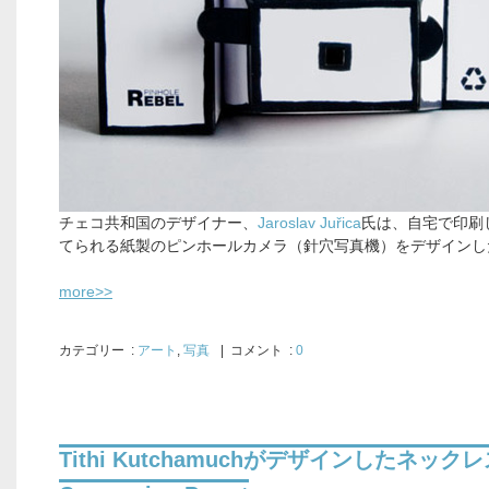
チェコ共和国のデザイナー、
Jaroslav Juřica
氏は、自宅で印刷
てられる紙製のピンホールカメラ（針穴写真機）をデザインし
more>>
カテゴリー
:
アート
,
写真
| コメント :
0
Tithi Kutchamuchがデザインしたネック