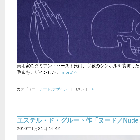
美術家のダミアン・ハースト氏は、宗教のシンボルを装飾した
more>>
毛布をデザインした。
カテゴリー
:
アート
,
デザイン
| コメント :
0
エステル・ド・グルート作「ヌード／Nude
2010年1月21日 16:42