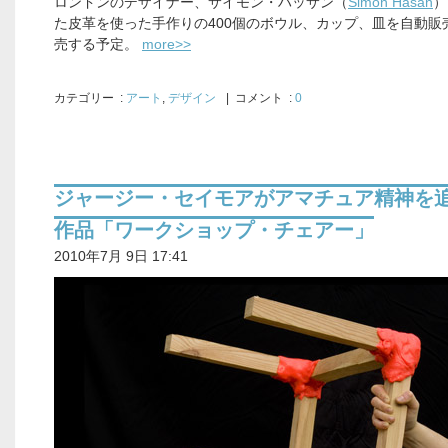
ロンドンのデザイナー、サイモン・ハッサン（
Simon Hasan
）
た皮革を使った手作りの400個のボウル、カップ、皿を自動販
売する予定。
more>>
カテゴリー
:
アート
,
デザイン
| コメント :
0
ジャージー・セイモアがアマチュア精神を
作品「ワークショップ・チェアー」
2010年7月 9日 17:41