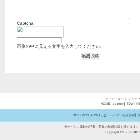
Captcha:
画像の中に見える文字を入力してください。
クリエイター
｜
ショッ
HOME
│
dezeen
│
TDW
│
N
DESIGN CHANNELとは
│
ヘルプ
│
利用規約
│
当サイトに掲載の記事・写真の無断転載を禁じます。
Copyright 2009 DESIGN