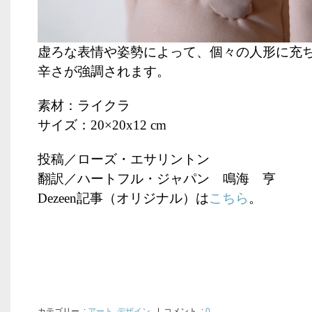
虚ろな表情や姿勢によって、個々の人形に充
辛さが強調されます。
素材：ライクラ
サイズ：
20×20x12 cm
投稿／ローズ・エサリントン
翻訳／ハートフル・ジャパン 鳴海 亨
Dezeen
記事（オリジナル）は
こちら
。
カテゴリー
:
アート
,
デザイン
| コメント :
0