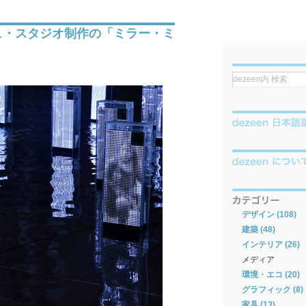
ュ・スタジオ制作の「ミラー・ミ
デザイン (108)
建築 (48)
インテリア (26)
メディア
環境・エコ (20)
グラフィック (8)
家具 (13)