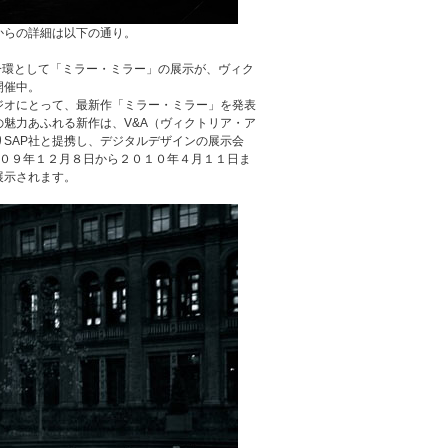
からの詳細は以下の通り。
nsationsの一環として「ミラー・ミラー」の展示が、ヴィク
開催中。
ジオにとって、最新作「ミラー・ミラー」を発表
魅力あふれる新作は、V&A（ヴィクトリア・ア
SAP社と提携し、デジタルデザインの展示会
２００９年１２月８日から２０１０年４月１１日ま
展示されます。