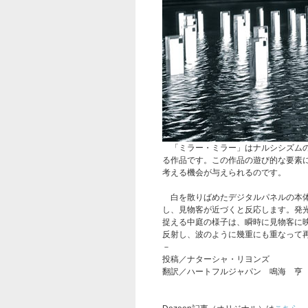
「ミラー・ミラー」はナルシシズムの
る作品です。この作品の遊び的な要素
考える機会が与えられるのです。
白を散りばめたデジタルパネルの本体
し、見物客が近づくと反応します。発
捉える中庭の様子は、瞬時に見物客に
反射し、波のように幾重にも重なって
－
投稿／ナターシャ・リヨンズ
翻訳／ハートフルジャパン 鳴海 亨