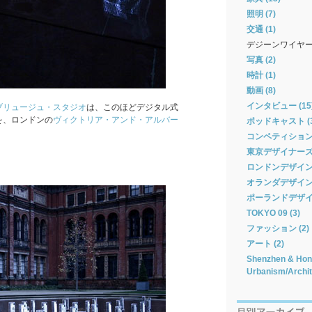
照明 (7)
交通 (1)
デジーンワイヤ
写真 (2)
時計 (1)
動画 (8)
インタビュー (15
ブリュージュ・スタジオ
は、このほどデジタル式
を、ロンドンの
ヴィクトリア・アンド・アルバー
ポッドキャスト (3
コンペティション 
東京デザイナーズウィ
ロンドンデザインフ
オランダデザインウィ
ポーランドデザイン
TOKYO 09 (3)
ファッション (2)
アート (2)
Shenzhen & Hong
Urbanism/Archit