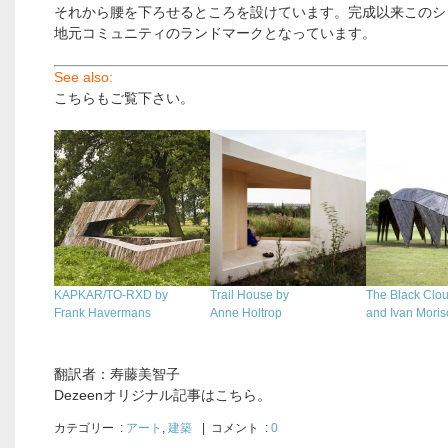
それから腰を下ろせるところを設けています。完成以来このシ
地元コミュニティのランドマークとなっています。
See also:
こちらもご覧下さい。
.
KAPKAR/TO-RXD by
Trail House by
The Black Clo
Frank Havermans
Anne Holtrop
and Ivan Mori
翻訳者：寿藤美智子
Dezeenオリジナル記事はこちら。
カテゴリー
:
アート
,
建築
| コメント :
0