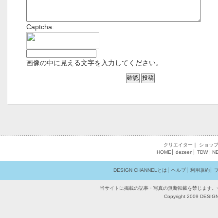
Captcha:
画像の中に見える文字を入力してください。
クリエイター
｜
ショッ
HOME
│
dezeen
│
TDW
│
N
DESIGN CHANNELとは
│
ヘルプ
│
利用規約
│
当サイトに掲載の記事・写真の無断転載を禁じます。
Copyright 2009 DESIGN