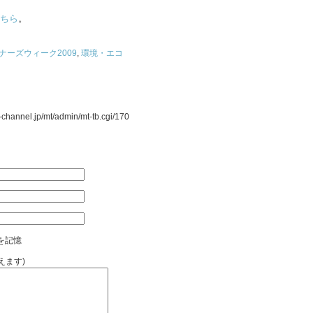
ちら
。
ナーズウィーク2009
,
環境・エコ
nnel.jp/mt/admin/mt-tb.cgi/170
を記憶
えます)