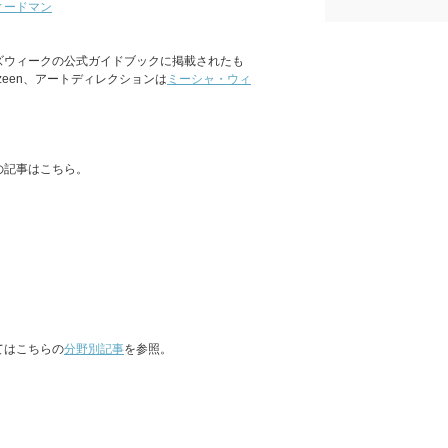
ィードマン
ズウィークの公式ガイドブックに掲載されたも
een、アートディレクションは
ミーシャ・ウィ
の記事はこちら。
てはこちらの
分野別記事
を参照。