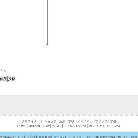
さい。
クリエイター
｜
ショップ
│
企業
│
学校
│
メディア
│
パブリック
│
学生
HOME
│
dezeen
│
TDW
│
NEWS
│
BLOG
│
EVENT
│
ACADEMY
│
SPECIAL
GN CHANNELとは
│
ヘルプ
│
利用規約
│
プライバシーポリシー
│
DESIGN ASSOCIATIONとは
│
お問