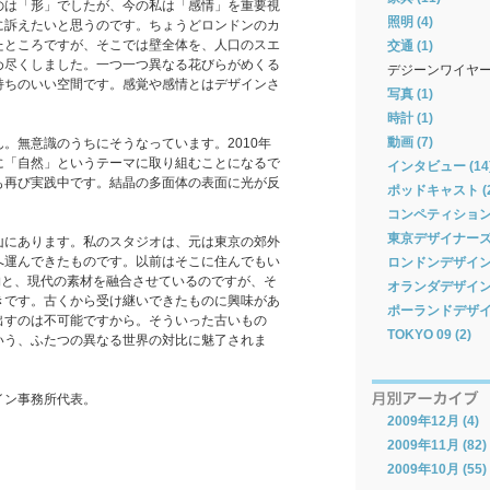
のは「形」でしたが、今の私は「感情」を重要視
照明 (4)
に訴えたいと思うのです。ちょうどロンドンのカ
たところですが、そこでは壁全体を、人口のスエ
交通 (1)
め尽くしました。一つ一つ異なる花びらがめくる
デジーンワイヤ
持ちのいい空間です。感覚や感情とはデザインさ
写真 (1)
時計 (1)
動画 (7)
。無意識のうちにそうなっています。2010年
に「自然」というテーマに取り組むことになるで
インタビュー (14
も再び実践中です。結晶の多面体の表面に光が反
ポッドキャスト (2
コンペティション 
東京デザイナーズウィ
山にあります。私のスタジオは、元は東京の郊外
へ運んできたものです。以前はそこに住んでもい
ロンドンデザインフ
物と、現代の素材を融合させているのですが、そ
オランダデザインウィ
きです。古くから受け継いできたものに興味があ
ポーランドデザイン
出すのは不可能ですから。そういった古いもの
TOKYO 09 (2)
いう、ふたつの異なる世界の対比に魅了されま
イン事務所代表。
2009年12月 (4)
2009年11月 (82)
2009年10月 (55)