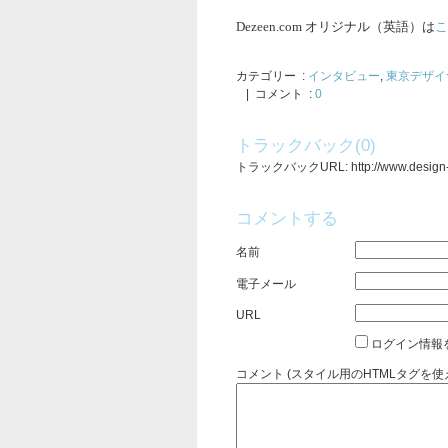
Dezeen.com オリジナル（英語）は
こ
カテゴリー
:
インタビュー
,
東京デザイ
| コメント :
0
トラックバック(0)
トラックバックURL: http://www.design-cha
コメントする
名前
電子メール
URL
ログイン情報
コメント (スタイル用のHTMLタグを使