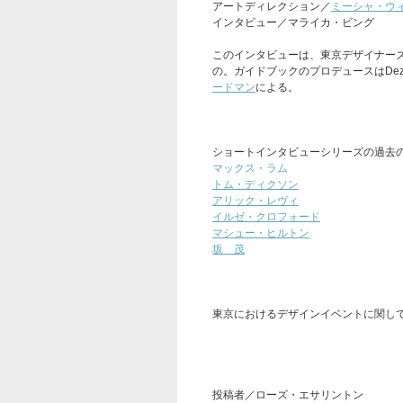
アートディレクション／
ミーシャ・ウ
インタビュー／マライカ・ビング
このインタビューは、東京デザイナー
の。ガイドブックのプロデュースはDez
ードマン
による。
ショートインタビューシリーズの過去
マックス・ラム
トム・ディクソン
アリック・レヴィ
イルゼ・クロフォード
マシュー・ヒルトン
坂 茂
東京におけるデザインイベントに関し
投稿者／ローズ・エサリントン