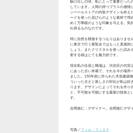
駆け出しの頃、私にとって重要だった
しています。人間の持つプラスの感情
ンペールストアの内装デザインを終え
ードを使った花びらのような素材で埋
めく万華鏡のような印象を与える、気
れ得るものなのです。
特に自然を模倣するつもりはありません
に東京で行う展覧会ではもっと直接的
しょう。またクリスタルを使った試み
射する様はとても魅力的です。
現在私の住居と職場は、渋谷区の代官
にあった古い米蔵で、それを今の場所
ました。150年前に作られた木造建築
ういった古さと新しさの対比が私は好
ります。デザインによってそれを作り
と、不可能を可能にする最新の技術と
す。
吉岡徳仁：デザイナー。吉岡徳仁デザ
写真／
フィル・フィスク