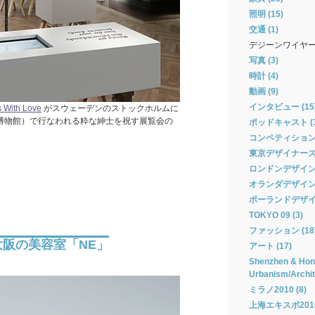
照明 (15)
交通 (1)
デジーンワイヤ
写真 (3)
時計 (4)
動画 (9)
インタビュー (15
 With Love
がスウェーデンのストックホルムに
博物館）で行なわれる粋な紳士を祝す展覧会の
ポッドキャスト (3
コンペティション 
東京デザイナーズウィ
ロンドンデザインフ
オランダデザインウィ
ポーランドデザイン
TOKYO 09 (3)
ファッション (18
阪の美容室「NE」
アート (17)
Shenzhen & Hong
Urbanism/Archit
ミラノ2010 (8)
上海エキスポ2010 