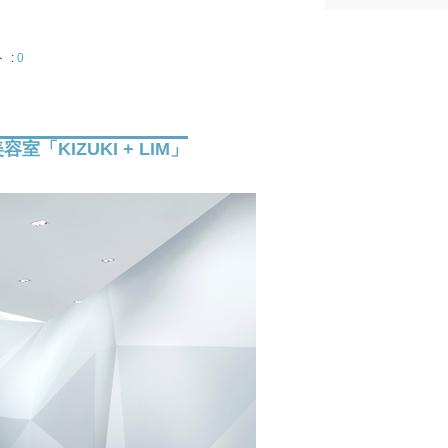
 :
0
「KIZUKI + LIM」