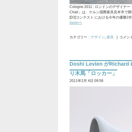
Cologne 2011 : ロンドンのデザイ
Chair」は、ケルン国際家具見本市
[D3]コンテスト における今年の優勝
more>>
カテゴリー
:
デザイン
,
家具
| コメント
Doshi Levien がRich
り木馬「ロッカー」
2011年2月 4日 09:56