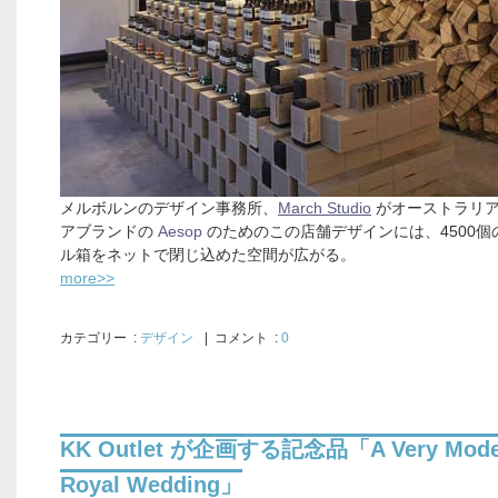
メルボルンのデザイン事務所、
March Studio
がオーストラリ
アブランドの
Aesop
のためのこの店舗デザインには、4500個
ル箱をネットで閉じ込めた空間が広がる。
more>>
カテゴリー
:
デザイン
| コメント :
0
KK Outlet が企画する記念品「A Very Mode
Royal Wedding」