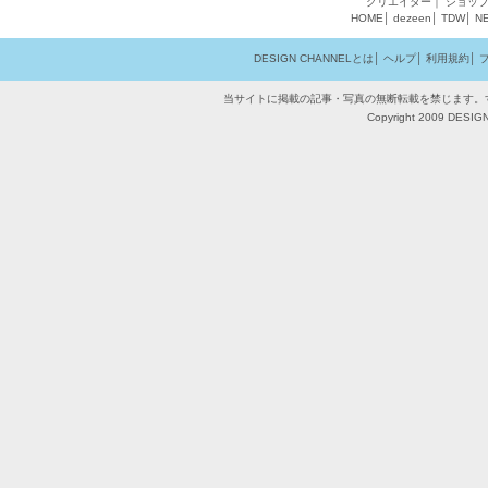
クリエイター
｜
ショッ
HOME
│
dezeen
│
TDW
│
N
DESIGN CHANNELとは
│
ヘルプ
│
利用規約
│
当サイトに掲載の記事・写真の無断転載を禁じます。
Copyright 2009 DESIGN