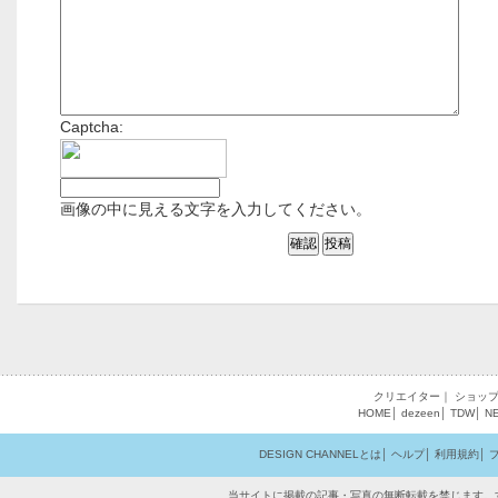
Captcha:
画像の中に見える文字を入力してください。
クリエイター
｜
ショッ
HOME
│
dezeen
│
TDW
│
N
DESIGN CHANNELとは
│
ヘルプ
│
利用規約
│
当サイトに掲載の記事・写真の無断転載を禁じます。