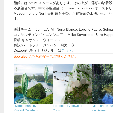
術館には５つのスペースがあります。その上が、藻類の培養設
る展望台です。中間部展望台は、Kunsthaus Graz (オーストリ
Museum of the North美術館を手掛けた建築家の工法が生か
す。
設計チーム： Jenna Al-Ali, Nuria Blanco, Lorene Faure, Selm
コンサルティング・エンジニア： Miike Kaverne of Buro Happo
投稿/キャサリン・ウォーマン
翻訳/ハートフル・ジャパン 鳴海 亨
Dezeen記事（オリジナル）は
こちら
。
See also:こちらの記事もご覧ください。
.
Hydrogenase by
Eco-pods by Howeler +
More green su
Vincent Callebaut
Yoon
on Dezeen