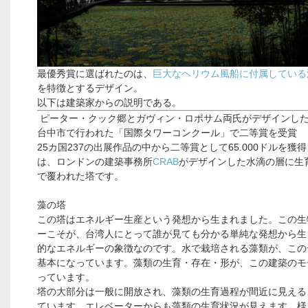
最優秀賞に選ばれたのは、
巨大なヘリウム風船に付属している
を特徴とするデザイン。
以下は建築家からの説明である。
ピーター・クック郷とガヴィン・ロボサム両氏がデザインし
台中市で行われた「国際タワーコンクール」で二等賞を受賞
25カ国237の出展作品の中から二等賞として65.000ドルを獲
は、ロンドンの建築事務所
CRAB
がデザインした水滴の層に生
で覆われた塔です。
藻の塔
この塔はエネルギー生産という発想から生まれました。この生
ーこそが、台湾人にとって誰が見ても分かる単純な発想から生
的なエネルギーの象徴なのです。水で栽培される藻類が、この
基本になっています。藻類の生育・存在・形が、この建築のモ
っています。
塔の大部分は一般に開放され、藻類の生育過程が間近に見える
ています。エレベーターからも藻類の生育状況が見えます。様