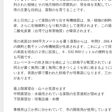
列された植物とその地方独特の雰囲気が、塔全体を支配してい
塔の主要な目的は、藻類のを育てることです。
水と日光によって藻類が作り出す有機物質は、魚・植物の飼料
産、さらに生物燃料となり動力源として使用されます。この過
二酸化炭素（台湾では有害物質）が吸収されます。
塔の表面10.888平方メートルを覆う藻類からは、年間3．266.
の燃料と数千トンの有機物質が生産されます。これによって得
の表面を現在の２倍に拡張し、6．532.800リットルの燃料を
も可能です。
エレベーターの吹き抜けを絡むように鉄格子が配置されていま
同士が書く無用に書く無用に巻きつくようを状に絡まるように
います。表面が膜で覆われた鉄格子が培養器になります。三か
があります。
最上階展望台：山々が見渡せます
中間展望台：水栽培されている藻類の生育過程が望めます
下部展望台：培養設備・水槽
事務所は三か所に分かれていて、市の開発局が使用しています