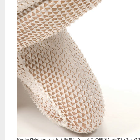
Snake&Molting（ヘビと脱皮）というこの図案は着ている人