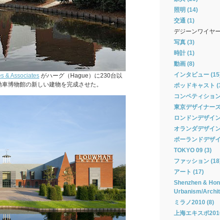
照明 (14)
交通 (1)
デジーンワイヤ
写真 (3)
時計 (1)
動画 (8)
インタビュー (15
s & Associates
がハーグ（Hague）に230台以
動車博物館の新しい建物を完成させた。
ポッドキャスト (3
コンペティション 
東京デザイナーズウィ
ロンドンデザインフ
オランダデザインウィ
ポーランドデザイン
TOKYO 09 (3)
ファッション (18
アート (17)
Shenzhen & Hong
Urbanism/Archit
ミラノ2010 (8)
上海エキスポ2010 