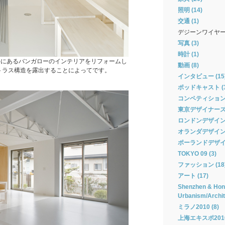
照明 (14)
交通 (1)
デジーンワイヤ
写真 (3)
時計 (1)
手にあるバンガローのインテリアをリフォームし
動画 (8)
トラス構造を露出することによってです。
インタビュー (15
ポッドキャスト (3
コンペティション 
東京デザイナーズウィ
ロンドンデザインフ
オランダデザインウィ
ポーランドデザイン
TOKYO 09 (3)
ファッション (18
アート (17)
Shenzhen & Hong
Urbanism/Archit
ミラノ2010 (8)
上海エキスポ2010 