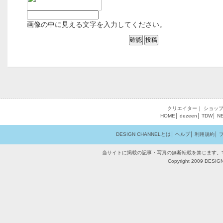
画像の中に見える文字を入力してください。
クリエイター
｜
ショッ
HOME
│
dezeen
│
TDW
│
N
DESIGN CHANNELとは
│
ヘルプ
│
利用規約
│
当サイトに掲載の記事・写真の無断転載を禁じます。
Copyright 2009 DESIGN