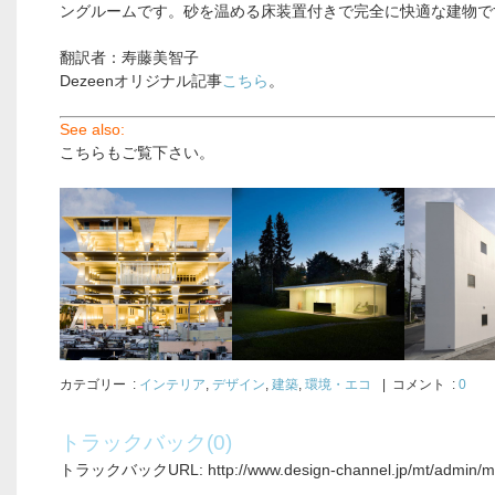
ングルームです。砂を温める床装置付きで完全に快適な建物で
翻訳者：寿藤美智子
Dezeenオリジナル記事
こちら
。
See also:
こちらもご覧下さい。
.
カテゴリー
:
インテリア
,
デザイン
,
建築
,
環境・エコ
| コメント :
0
トラックバック(0)
トラックバックURL: http://www.design-channel.jp/mt/admin/mt-