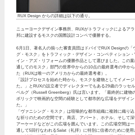
RUX Design からの詳細は以下の通り。
ニューヨークデザイン事務所、RUXがトラフィックによるア
邦に建設するモスクの国際設計コンペで優勝する。
6月1日、著名人の揃った審査員団はドバイでRUX Designの
グ・モスク」をトラフィック・デザイン・コンペティション・Vol.
イン・アズ・リフォームの優勝作品として選びました。この案
通してのモスク」部門の世界中からの10点の最終選考の中か
た（RUXは唯一のアメリカからの最終選考者）。
「設計プロセスを始めた時から、モスクを建物としてイメージ
た。」とRUXの設立者でディレクターでもある29歳のラッセ
ベルグ（Russell Greenberg）氏は言います。「最終的に建
ボリックで映画的な空間の経験として都市的な広場をデザイン
た。」
「ヴァニシング・モスク」は喧噪的な都市組織に複雑に織り込
な祈りのための空間です。商店、アパート、ホテル、そして深
アーケードなどがこの広場を囲んでいます。この広場空間は一
通して5回行なわれるSalat（礼拝）に特別に信者のために使