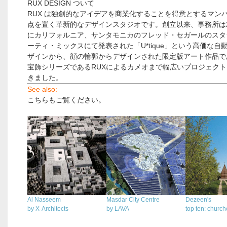
RUX DESIGN ついて
RUX は独創的なアイデアを商業化することを得意とするマン
点を置く革新的なデザインスタジオです。創立以来、事務所は2
にカリフォルニア、サンタモニカのフレッド・セガールのスタ
ーティ・ミックスにて発表された「U*tique」という高価な自
ザインから、顔の輪郭からデザインされた限定版アート作品で
宝飾シリーズであるRUXによるカメオまで幅広いプロジェク
きました。
See also:
こちらもご覧ください。
Al Nasseem
Masdar City Centre
Dezeen's
by X-Architects
by LAVA
top ten: churc