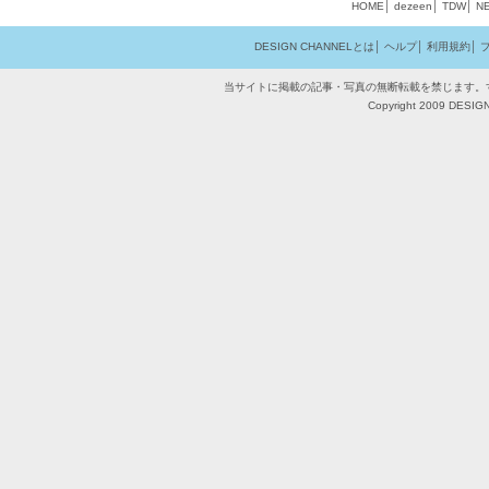
HOME
│
dezeen
│
TDW
│
N
DESIGN CHANNELとは
│
ヘルプ
│
利用規約
│
当サイトに掲載の記事・写真の無断転載を禁じます。
Copyright 2009 DESIGN