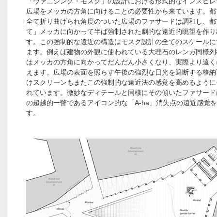
「ヴァニシング・モスク」の設計における形式的なインスピレ
広場をメッカの方角に向けることの必要性から来ています。都
全て折り曲げられ角度のついた広場のファサードは調和し、都
て」メッカに向かって半ば強制された劇的な遠近的眺望を作り
す。この強制的な遠近の構造はモスク設計の全てのスケールに
ます。例えば建物の外観に使われている大理石のレンガ同様列
はメッカの方角に向かってだんだん小さくなり、実際より遠く
えます。広場の表面を照らす午後の強烈な日光を遮断する格納
けスクリーンもまたこの強制的な遠近法の感覚を高めるように
れています。微妙なディテールと同様にその傾いたファサード
の超越的一瞥であるアイコン的な「A-ha」消失点の遠近感覚
す。