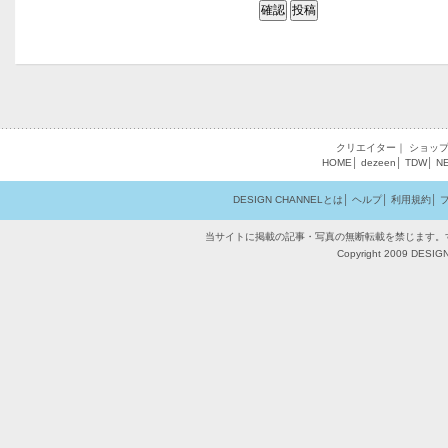
クリエイター
｜
ショッ
HOME
│
dezeen
│
TDW
│
N
DESIGN CHANNELとは
│
ヘルプ
│
利用規約
│
当サイトに掲載の記事・写真の無断転載を禁じます。
Copyright 2009 DESIGN