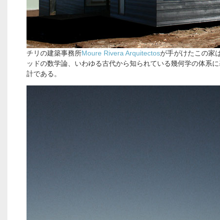
チリの建築事務所
Moure Rivera Arquitectos
が手がけたこの家
ッドの数学論、いわゆる古代から知られている幾何学の体系に
計である。