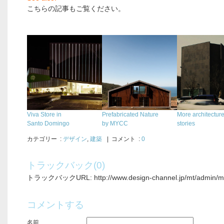
こちらの記事もご覧ください。
.
Viva Store in
Prefabricated Nature
More architectur
Santo Domingo
by MYCC
stories
カテゴリー
:
デザイン
,
建築
| コメント :
0
トラックバック(0)
トラックバックURL: http://www.design-channel.jp/mt/admin/mt-
コメントする
名前