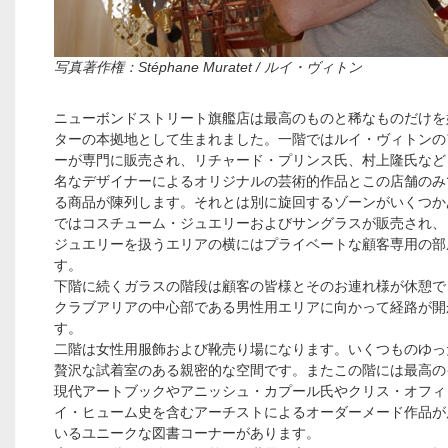
写真著作権：Stéphane Muratet / ルイ・ヴィトン
ニューボンドストリート旗艦店は最高のものと稀なものだけを
ターの本拠地として生まれました。一階ではルイ・ヴィトンの
ーが専門に販売され、リチャード・プリンス氏、村上隆氏など
名なデザイナーによるオリジナルの芸術的作品とこの店舗のみ
る商品が陳列します。それとは別に旋回するゾーンがいくつか
ではコスチューム・ジュエリーおよびサングラスが販売され、
ジュエリーを扱うエリアの横にはプライベートな顧客専用の部
す。
下階に続くガラスの階段は顧客の皆様とそのお連れ様が休憩で
クラブアリアの中心部である男性用エリアに向かって経路が開
す。
二階は女性用服飾および靴売り場になります。いくつものゆっ
贅沢な試着室のある親密的な空間です。またこの階には最高の
現代アートブックやアニッシュ・カプール氏やクリス・オフィ
イ・ヒューム史を含むアーチストによるオーダーメード作品が
いるユニークな図書コーナーがあります。