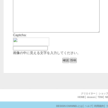
Captcha:
画像の中に見える文字を入力してください。
クリエイター
｜
ショッ
HOME
│
dezeen
│
TDW
│
N
DESIGN CHANNELとは
│
ヘルプ
│
利用規約
│