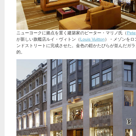
ニューヨークに拠点を置く建築家のピーター・マリノ氏（
Pete
が新しい旗艦店ルイ・ヴィトン（
Louis Vuitton
）・メゾンをロ
ンドストリートに完成させた。金色の鎧かたびらが並んだガラ
的。