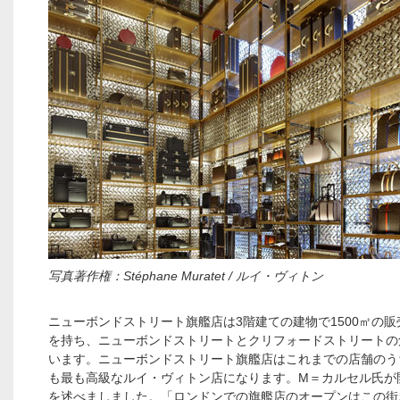
写真著作権：Stéphane Muratet / ルイ・ヴィトン
ニューボンドストリート旗艦店は3階建ての建物で1500㎡の
を持ち、ニューボンドストリートとクリフォードストリートの
います。ニューボンドストリート旗艦店はこれまでの店舗のう
も最も高級なルイ・ヴィトン店になります。M＝カルセル氏が
を述べましました。「ロンドンでの旗艦店のオープンはこの街