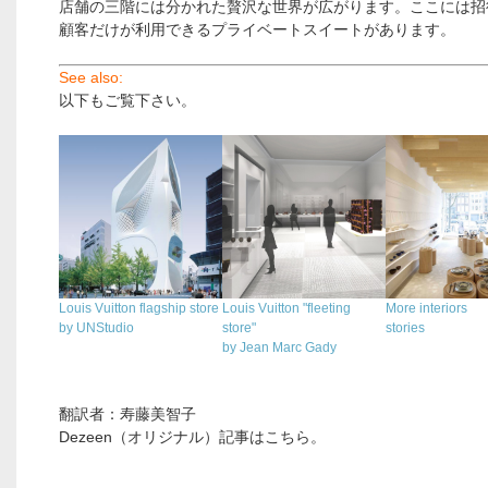
店舗の三階には分かれた贅沢な世界が広がります。ここには招
顧客だけが利用できるプライベートスイートがあります。
See also:
以下もご覧下さい。
.
Louis Vuitton flagship store
Louis Vuitton "fleeting
More interiors
by UNStudio
store"
stories
by Jean Marc Gady
翻訳者：寿藤美智子
Dezeen（オリジナル）記事はこちら。