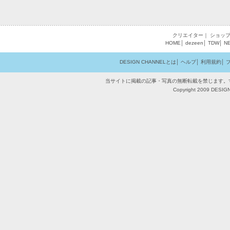
クリエイター
｜
ショッ
HOME
│
dezeen
│
TDW
│
N
DESIGN CHANNELとは
│
ヘルプ
│
利用規約
│
当サイトに掲載の記事・写真の無断転載を禁じます。
Copyright 2009 DESIGN