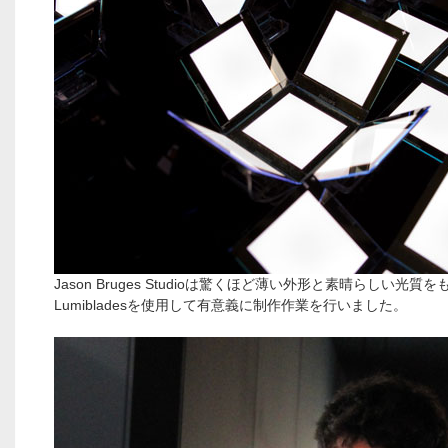
Jason Bruges Studioは驚くほど薄い外形と素晴らしい光質をもつP
Lumibladesを使用して有意義に制作作業を行いました。