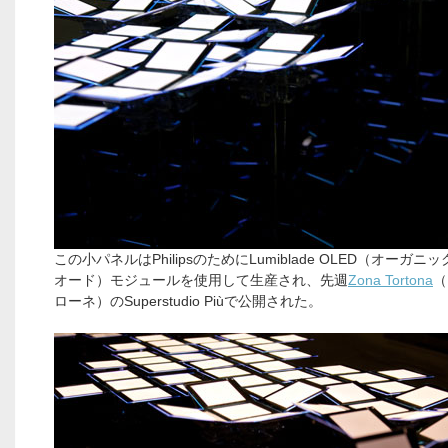
この小パネルはPhilipsのためにLumiblade OLED（オーガニ
オード）モジュールを使用して生産され、先週
Zona Tortona
（
ローネ）のSuperstudio Piùで公開された。