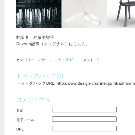
翻訳者：寿藤美智子
Dezeen記事（オリジナル）は
こちら
。
カテゴリー
:
デザイン
,
ミラノ2010
| コメント :
0
トラックバック(0)
トラックバックURL: http://www.design-channel.jp/mt/admin/mt-
コメントする
名前
電子メール
URL