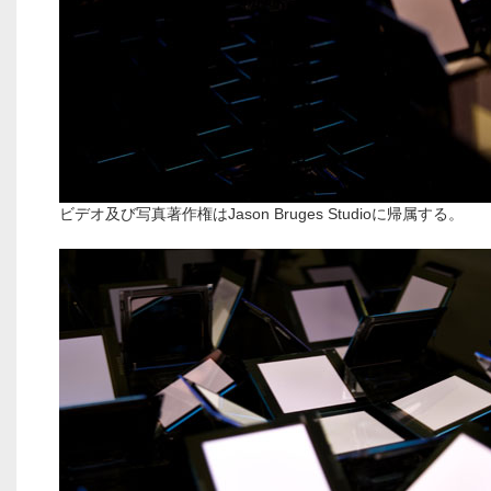
ビデオ及び写真著作権はJason Bruges Studioに帰属する。