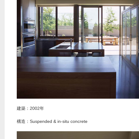
建築：2002年
構造：Suspended & in-situ concrete