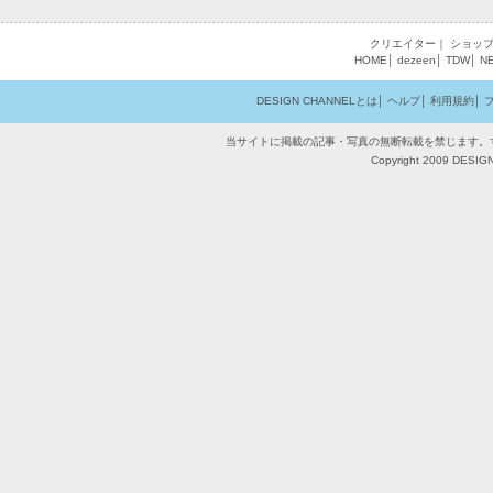
クリエイター
｜
ショッ
HOME
│
dezeen
│
TDW
│
N
DESIGN CHANNELとは
│
ヘルプ
│
利用規約
│
当サイトに掲載の記事・写真の無断転載を禁じます。
Copyright 2009 DESIGN