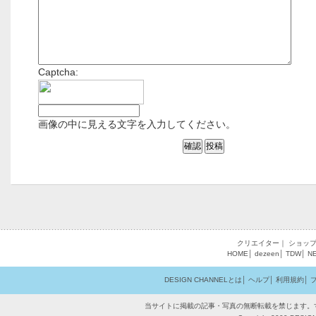
Captcha:
画像の中に見える文字を入力してください。
クリエイター
｜
ショッ
HOME
│
dezeen
│
TDW
│
N
DESIGN CHANNELとは
│
ヘルプ
│
利用規約
│
当サイトに掲載の記事・写真の無断転載を禁じます。