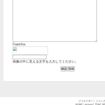
Captcha:
画像の中に見える文字を入力してください。
クリエイター
｜
ショッ
HOME
│
dezeen
│
TDW
│
N