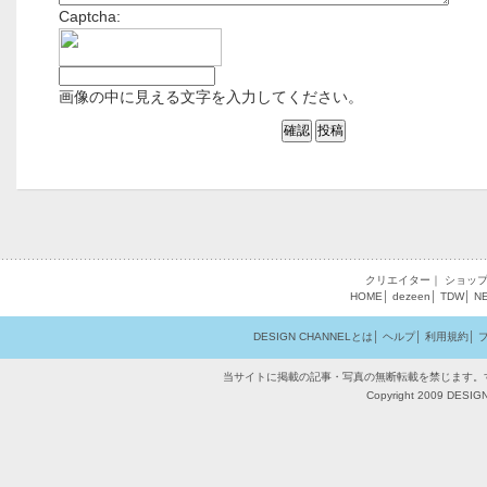
Captcha:
画像の中に見える文字を入力してください。
クリエイター
｜
ショッ
HOME
│
dezeen
│
TDW
│
N
DESIGN CHANNELとは
│
ヘルプ
│
利用規約
│
当サイトに掲載の記事・写真の無断転載を禁じます。
Copyright 2009 DESIGN