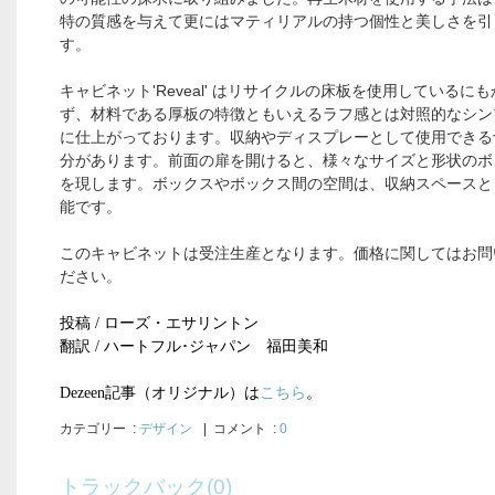
特の質感を与えて更にはマティリアルの持つ個性と美しさを引
す。
キャビネット'Reveal' はリサイクルの床板を使用しているに
ず、材料である厚板の特徴ともいえるラフ感とは対照的なシン
に仕上がっております。収納やディスプレーとして使用できる
分があります。前面の扉を開けると、様々なサイズと形状のボ
を現します。ボックスやボックス間の空間は、収納スペースと
能です。
このキャビネットは受注生産となります。価格に関してはお問
ださい。
投稿
/
ローズ・エサリントン
翻訳
/
ハートフル･ジャパン 福田美和
Dezeen
記事（オリジナル）は
こちら
。
カテゴリー
:
デザイン
| コメント :
0
トラックバック(0)