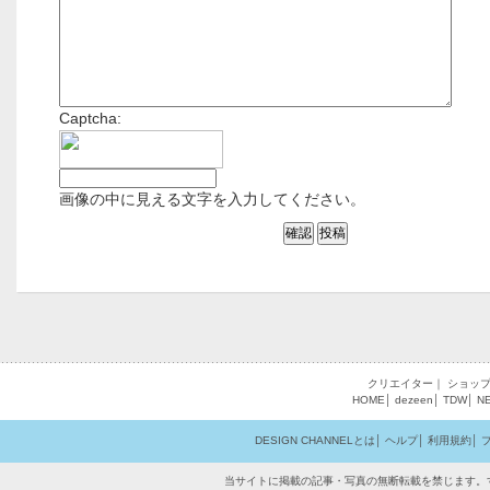
Captcha:
画像の中に見える文字を入力してください。
クリエイター
｜
ショッ
HOME
│
dezeen
│
TDW
│
N
DESIGN CHANNELとは
│
ヘルプ
│
利用規約
│
当サイトに掲載の記事・写真の無断転載を禁じます。