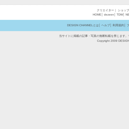
クリエイター
｜
ショッ
HOME
│
dezeen
│
TDW
│
N
DESIGN CHANNELとは
│
ヘルプ
│
利用規約
│
当サイトに掲載の記事・写真の無断転載を禁じます。
Copyright 2009 DESIGN