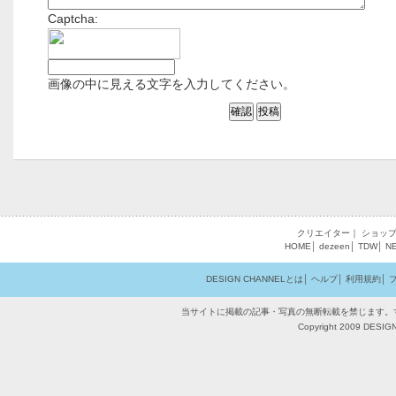
Captcha:
画像の中に見える文字を入力してください。
クリエイター
｜
ショッ
HOME
│
dezeen
│
TDW
│
N
DESIGN CHANNELとは
│
ヘルプ
│
利用規約
│
当サイトに掲載の記事・写真の無断転載を禁じます。
Copyright 2009 DESIGN