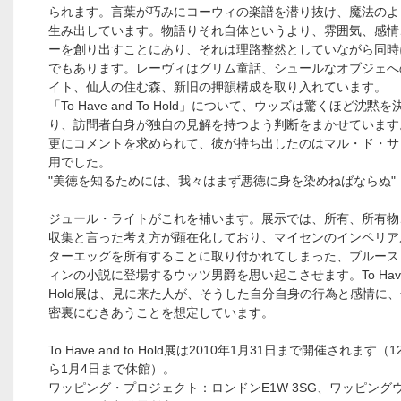
られます。言葉が巧みにコーウィの楽譜を潜り抜け、魔法のよ
生み出しています。物語りそれ自体というより、雰囲気、感情
ーを創り出すことにあり、それは理路整然としていながら同時
でもあります。レーヴィはグリム童話、シュールなオブジェへ
イト、仙人の住む森、新旧の押韻構成を取り入れています。
「To Have and To Hold」について、ウッズは驚くほど沈黙
り、訪問者自身が独自の見解を持つよう判断をまかせています
更にコメントを求められて、彼が持ち出したのはマル・ド・サ
用でした。
"美徳を知るためには、我々はまず悪徳に身を染めねばならぬ"
ジュール・ライトがこれを補います。展示では、所有、所有物
収集と言った考え方が顕在化しており、マイセンのインペリア
ターエッグを所有することに取り付かれてしまった、ブルース
ィンの小説に登場するウッツ男爵を思い起こさせます。To Have a
Hold展は、見に来た人が、そうした自分自身の行為と感情に
密裏にむきあうことを想定しています。
To Have and to Hold展は2010年1月31日まで開催されます（
ら1月4日まで休館）。
ワッピング・プロジェクト：ロンドンE1W 3SG、ワッピング