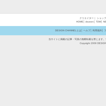
クリエイター
｜
ショッ
HOME
│
dezeen
│
TDW
│
N
DESIGN CHANNELとは
│
ヘルプ
│
利用規約
│
当サイトに掲載の記事・写真の無断転載を禁じます。
Copyright 2009 DESIGN