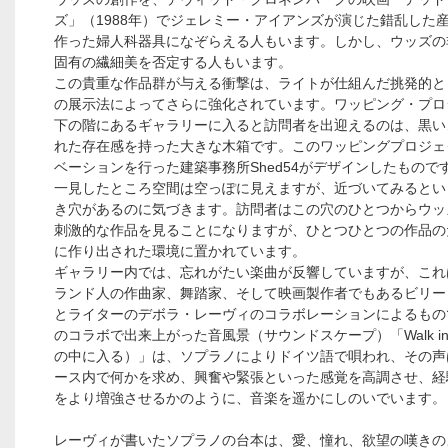
ズ」（1988年）でジェレミー・アイアンズが演じた錯乱した
作った婦人科器具になぞらえる人もいます。しかし、ウッズの
固有の繊細美を否定する人もいます。
この貴重な作品群が与える衝撃は、ライトが仕組んだ挑発的と
の展示法によってさらに強化されています。ワッピング・プロ
下の階にあるギャラリーに入ると訪問者を出迎えるのは、黒い
れた存在感を持った大きな木箱です。このワッピングプロジェ
ベーションを行った建築事務所Shed54がデザインしたもので
一見したところ空間は空っぽに見えますが、近づいてみるとい
き穴があるのに気づきます。訪問者はこの穴のひとつからウッ
刺激的な作品を見ることになりますが、ひとつひとつの作品の
に作り出された環境に置かれています。
ギャラリー内では、忘れがたい楽曲が反響していますが、これ
ランド人の作曲家、舞踏家、そして映画製作者でもあるビリー
とライターのデボラ・レーヴィのコラボレーションによるもの
のコラボで出来上がった音風景（サウンドスケープ）「Walk int
の中に入る）」は、ソプラノによりドイツ語で唄われ、その声
ース内で何かを求め、興奮や緊張といった感覚を高調させ、経
をより増強させるかのように、音楽を遥かにしのいでいます。
レーヴィが書いたソプラノの台本は、愛、憧れ、欲望の嘆きの