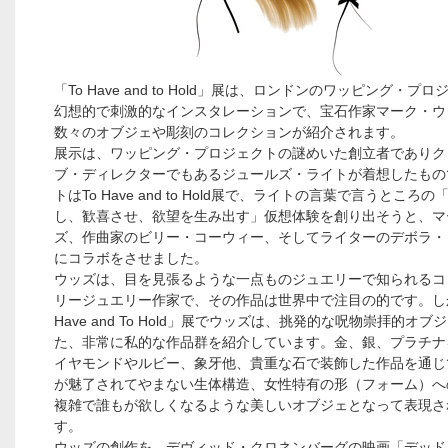
「To Have and to Hold」展は、ロンドンのワッピング・プ
幻想的で刺激的なインスタレーションで、宝石作家マーク・ウ
数々のオブジェや彫刻のコレクションが紹介されます。
展示は、ワッピング・プロジェクトの謎めいた創立者でありク
ブ・ディレクターでもあるジュールズ・ライトが着想したもの
トはTo Have and to Hold展で、ライトの言葉で言うところ
し、歓喜させ、欲望を生み出す」仮想体験を創り出そうと、マ
ズ、作曲家のビリー・コーウィー、そしてライターのデボラ・
にコラボをさせました。
ウッズは、目を見張るような一点ものジュエリーで知られるコ
リージュエリー作家で、その作品は世界中で注目の的です。し
Have and To Hold」展でウッズは、挑発的な呪物崇拝的オブ
た、非常に私的な作品群を紹介しています。金、銀、プラチナ
イヤモンドやルビー、象牙他、貴重な石で装飾した作品を通じ
が魅了されてやまない生体構造、女性特有の形（フォーム）へ
複雑で誰もが欲しくなるような美しいオブジェとなって表現さ
す。
ウッズの創作を、デヴィッド・クロネンバーグの映画「デッド