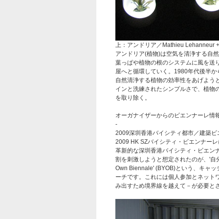
上：アンドリア／Mathieu Lehanneur + 
アンドリア(植物)は空気を清浄する自
葉っぱや植物の根のシステムに風を送
屋へと循環していく。1980年代後半
自然清浄する植物の効率性をあげよう
インと洗練されたシンプルさで、植物
を取り除く。
オーガナイザーからのビエンナーレ情
-
2009深圳香港バイシティ都市／建築
2009 HK SZバイシティ・ビエンナー
革新的な深圳香港バイシティ・ビエン
割を刺激しようと想定されたのが、'自分自
Own Biennale' (BYOB)とい
ーチです。これには個人参加とネット
み出すため境界線を越えて－が必要と