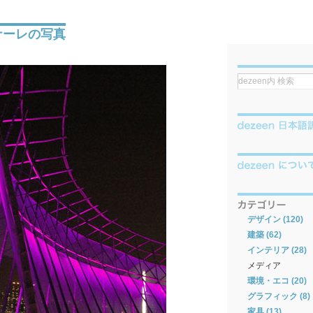
ナーレの写真
デザイン (120)
建築 (62)
インテリア (28)
メディア
環境・エコ (20)
グラフィック (8)
家具 (13)