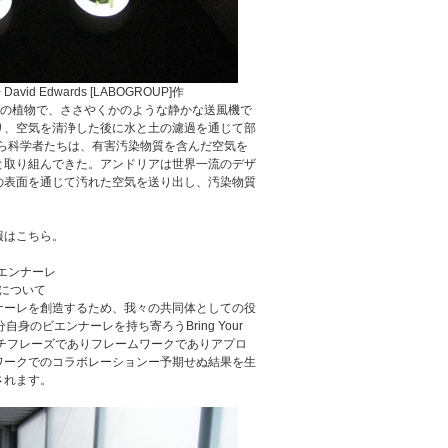
David Edwards [LABOGROUP]作
然の植物で、ささやくかのような静かな送風機で
り、空気を清浄した後に水と土の濾過を通じて部
から科学者たちは、有害汚染物質を含んだ空気を
と取り組んできた。アンドリアは世界一流のデザ
の表面を通じて汚れた空気を送り出し、汚染物質
報はこちら。
ビエンナーレ
レについて
ナーレを創造するため、我々の共同体としての役
身のビエンナーレを持ち寄ろうBring Your
う、キャッチフレーズでありフレームワークでありアプロ
ワークでのコラボレーションー予期せぬ結果を生
されます。