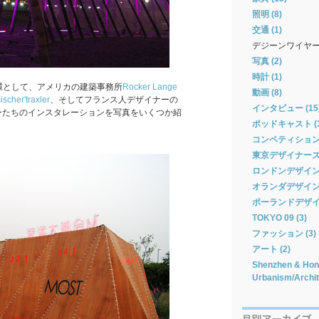
照明 (8)
交通 (1)
デジーンワイヤ
写真 (2)
時計 (1)
環として、アメリカの建築事務所
Rocker Lange
動画 (8)
ischer'traxler
、そしてフランス人デザイナーの
インタビュー (15
ーたちのインスタレーションを写真をいくつか紹
ポッドキャスト (3
コンペティション 
東京デザイナーズウィ
ロンドンデザインフ
オランダデザインウィ
ポーランドデザイン
TOKYO 09 (3)
ファッション (3)
アート (2)
Shenzhen & Hong
Urbanism/Archit