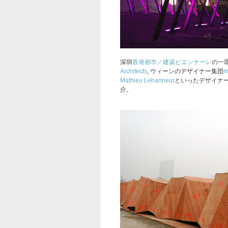
深圳
香港都市／建築ビエンナーレ
の一
Architects
, ウィーンのデザイナー集団
m
Mathieu Lehanneur
といったデザイナ
介。