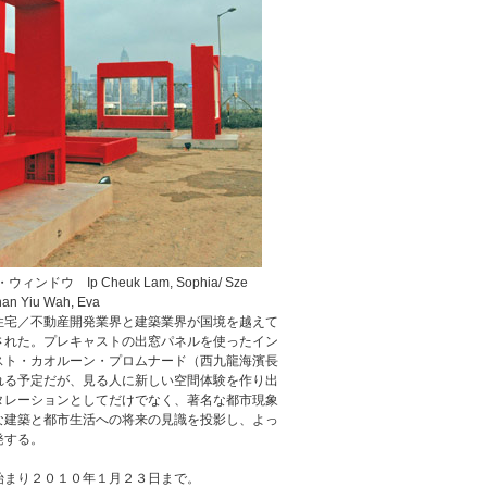
ウ Ip Cheuk Lam, Sophia/ Sze
Chan Yiu Wah, Eva
住宅／不動産開発業界と建築業界が国境を越えて
された。プレキャストの出窓パネルを使ったイン
スト・カオルーン・プロムナード（西九龍海濱長
れる予定だが、見る人に新しい空間体験を作り出
タレーションとしてだけでなく、著名な都市現象
な建築と都市生活への将来の見識を投影し、よっ
発する。
始まり２０１０年１月２３日まで。