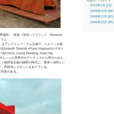
2010年1月 (23)
2009年12月 (58)
2009年11月 (82)
2009年10月 (55)
界都市）
: 香港＋深圳ハイブリッド Museum
ー・ラム
r Herb」はアンドリュー・ラム主催で、ベルリンを拠
h Sikiaridi +Frans Vogelaar)がデザイ
c Van Hove, Leung Meeping, Kwan Ng,
ス・ラボといった世界中のアーティスから寄せられた
スト植民地主義の融和の時代に、香港＋深圳とい
ア」的状況にスポットをあてている。
の写真がある。