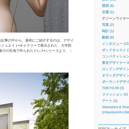
照明 (8)
交通 (1)
デジーンワイヤ
写真 (2)
時計 (1)
動画 (8)
の記事の中から、最初にご紹介するのは、デザイ
インタビュー (15
グラジュエイト•ギャラリーで展示された、大学院
ポッドキャスト (3
最小の生地で作られたドレス•シリーズより、
ミ
コンペティション 
東京デザイナーズウィ
ロンドンデザインフ
オランダデザインウィ
ポーランドデザイン
TOKYO 09 (3)
ファッション (3)
アート (2)
Shenzhen & Hong
Urbanism/Archit