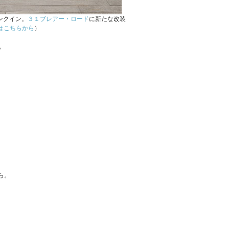
ンクイン。
３１ブレアー・ロード
に新たな改装
ーはこちらから
）
。
ら。