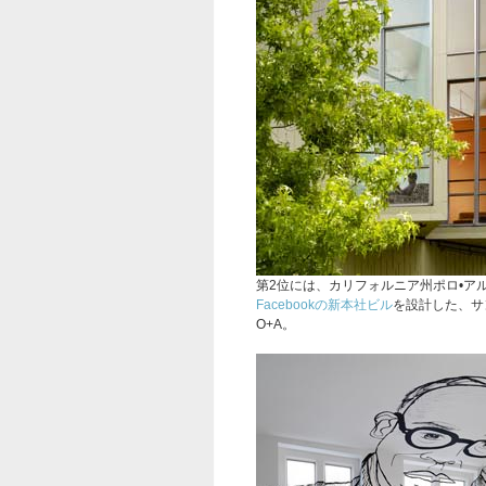
第2位には、カリフォルニア州ポロ•ア
Facebookの新本社ビル
を設計した、サ
O+A。