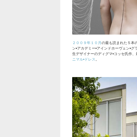
２００９年１０月
の最も読まれた５本
ン•アカデミー•アインドホーヴェン•
生デザイナーのディグマ•コッセ氏作、
ニマル•ドレス
。