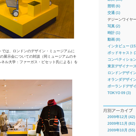
照明 (6)
交通 (1)
デジーンワイヤ
写真 (2)
時計 (1)
動画 (8)
インタビュー (15
ドキャストでは、ロンドンのデザイン・ミュージアムに
ポッドキャスト (3
」の展示会についての対談（同ミュージアムのキ
コンペティション 
ルネル大学：ファーガス・ビセット氏による）を
東京デザイナーズウィ
ロンドンデザインフ
オランダデザインウィ
ポーランドデザイン
TOKYO 09 (3)
2009年12月 (42)
2009年11月 (82)
2009年10月 (55)