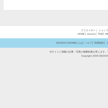
クリエイター
｜
ショッ
HOME
│
dezeen
│
TDW
│
N
DESIGN CHANNELとは
│
ヘルプ
│
利用規約
│
当サイトに掲載の記事・写真の無断転載を禁じます。
Copyright 2009 DESIGN