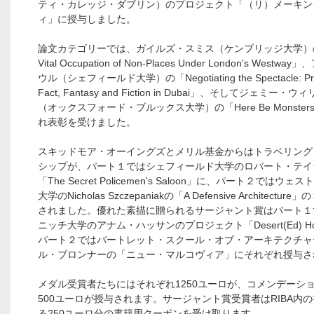
ティ・カレッジ・ダブリン）のプロジェクト「（リ）メーキン
ィ」に授与しました。
論文カテゴリーでは、ガイルズ・スミス（ケンブリッジ大学）の
Vital Occupation of Non-Places Under London's Westw
ウル（シェフィールド大学）の「Negotiating the Spectacle: Proj
Fact, Fantasy and Fiction in Dubai」、そしてジェミー・
（オックスフォード・ブルックス大学）の「Here Be Monste
れ表彰を受けました。
スキッドモア・オーイングズとメリル基金からはトラベリング
シップが、パート１ではシェフィールド大学のロバート・テイ
「The Secret Policemen's Saloon」に、パート２ではウ
大学のNicholas Szczepaniakの「A Defensive Architectu
されました。優れた素描に贈られるサージャント賞はパート１
ニッチ大学のアナム・ハッサンのプロジェクト「Desert(Ed) Ho
パート２ではバートレット・スクール・オブ・アーキテクチャ
ル・ブロンナーの「ニュー・マルコヴィア」にそれぞれ授与さ
メダル受賞者たちにはそれぞれ1250ユーロが、コメンデーシ
500ユーロが授与されます。サージャント賞受賞者はRIBA内
る250ユーロ分の書籍用クーポンを受け取ります。