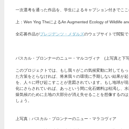
一次選考を通った作品を、学生によるキャプション付きでここ
上：Wen Ying TheによるAn Augmented Ecology of Wildlife and
全応募作品が
プレジデンツ・メダルズ
のウェブサイトで閲覧で
パスカル・ブロンナーのニュー・マルコヴィナ (上写真と下写
このプロジェクトでは、もし我々がこの気候変動に対してもっ
た方策をとらなければ、将来我々の環境に予期しない結果が起
を、人々に呼び起こすことが意図されています。もし地球が現
化にさらされていれば、あっという間に化石燃料は枯渇し、水
燥気候のために土地の大部分が消え失せることを想像するのは
しょう。
上写真：パスカル・ブロンナーのニュー・マラコヴィア