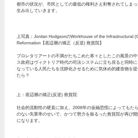
都市の状況が、市民としての最低の権利さえ剥奪されてしまっ
生み出していきます。
上写真：Jordan HodgsonのWorkhouse of the Infrastructural (C
Reformation【底辺層の矯正（反逆) 救貧院】
プロレタリアートの不満がたちこめた寒々としたこの風景の中
ス政府はヴィクトリア時代の司法システムに立ち戻ると同時に
なっている人民たちを沈静化させるために気休め的建造物を提
たら？
上：底辺層の矯正(反逆) 救貧院
社会的流動性の硬直に加え、2008年の金融恐慌によってもた
のない失業率のせいで、かつて勢力を振るった救貧院が再び開
になります。