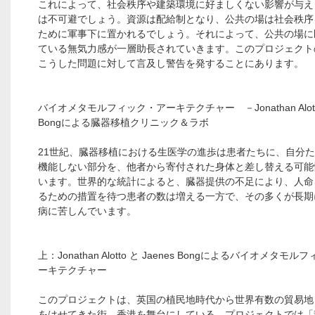
これによって、社会秩序や建築環境に好ましくない影響が与え
は不可避でしょう。資源は配給制となり、公共の場は社会秩序
ために軍事下に置かれるでしょう。それによって、公共の場に
ている無気力感が一層助長されていきます。このプロジェクト
こうした問題に対して言及し警告を発することにあります。
バイオメタモルフィック・アーキテクチャー －Jonathan Alotto
Bongによる臓器移植クリニック＆ラボ
21世紀、臓器移植における生医学の進歩は患者たちに、自分
機能しない部分を、他者から寄付された身体と差し替える可能
います。世界的な統計によると、臓器提供の不足により、人命
るための措置を待つ患者の数は増える一方で、その多くが長期
病に苦しんでいます。
上：Jonathan Alotto と Jaenes Bongによるバイオメタモ
ーキテクチャー
このプロジェクトは、英国の植民地時代から世界有数の貿易地
をはせてきた街、香港を舞台にしている。プロジェクトでは「