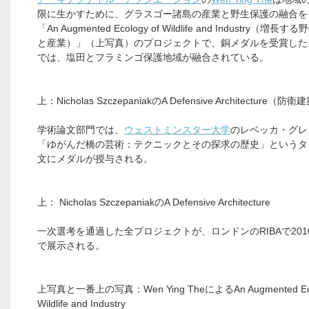
限に生かすために、グラスゴー諸島の産業と野生保護の融合を
「An Augmented Ecology of Wildlife and Industry（増
と産業）」（上写真）のプロジェクトで、銅メダルを受賞した
では、塩田とフラミンゴ保護地域が融合されている。
上：Nicholas SzczepaniakのA Defensive Architecture（防
学術論文部門では、
ウェストミンスター大学
のレベッカ・グレ
「ゆがんだ橋の芸術：テクニックとその探求の歴史」というタ
文にメダルが授与される。
上： Nicholas SzczepaniakのA Defensive Architecture
一次選考を通過した全プロジェクトが、ロンドンのRIBAで201
で展示される。
上写真と一番上の写真：Wen Ying TheによるAn Augmented Ecol
Wildlife and Industry