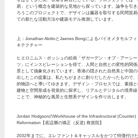
易」という概念を建築的な見地から探っています。論争を引き
ろうこのプロジェクトで、デザインは臓器を取引する民間貿易
ての新たな活動方法や建築モデル推測しています。
上：Jonathan AlottoとJaenes Bongによるバイオメタモル
キテクチャー
ヒエロニムス・ボッシュの絵画「ザガーデン・オブ・アーシー
ツ」にインスピレーションを得て、人間と自然との変性的関係
景として抽象化されています。香港の隠された自然美と中国の
出したこの提案は、私たちがまさに創りだしたかったもので、
的物語へと導いてゆきます。デザイン・プロセスでは、素描と
建物と空間形成を視覚的に探求し、リアルとデジタルの境界線
ことで、神秘的な風景と生態系デザインを作り出します。
Jordan HodgsonのWorkhouse of the Infrastructural (Counter)
Reformation【底辺層の矯正（反逆) 救貧院】
2032年までに、エレファント＆キャッスルをかつて特徴付け