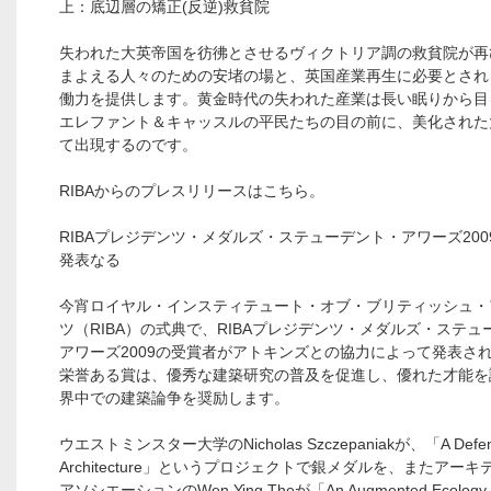
上：底辺層の矯正(反逆)救貧院
失われた大英帝国を彷彿とさせるヴィクトリア調の救貧院が再
まよえる人々のための安堵の場と、英国産業再生に必要とされ
働力を提供します。黄金時代の失われた産業は長い眠りから目
エレファント＆キャッスルの平民たちの目の前に、美化された
て出現するのです。
RIBAからのプレスリリースはこちら。
RIBAプレジデンツ・メダルズ・ステューデント・アワーズ200
発表なる
今宵ロイヤル・インスティテュート・オブ・ブリティッシュ・
ツ（RIBA）の式典で、RIBAプレジデンツ・メダルズ・ステュ
アワーズ2009の受賞者がアトキンズとの協力によって発表さ
栄誉ある賞は、優秀な建築研究の普及を促進し、優れた才能を
界中での建築論争を奨励します。
ウエストミンスター大学のNicholas Szczepaniakが、「A Defen
Architecture」というプロジェクトで銀メダルを、またアー
アソシエーションのWen Ying Theが「An Augmented Ecology of 