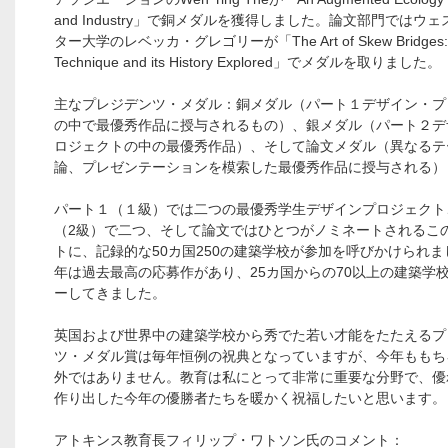
and Industry」で銅メダルを獲得しました。論文部門ではウ
ター大学のレベッカ・グレゴリーが「The Art of Skew Bridges:
Technique and its History Explored」でメダルを取りました。
主なプレジデンツ・メダル：銅メダル（パート１デザイン・プ
の中で最優秀作品に授与されるもの）、銀メダル（パート２デ
ロジェクトの中の最優秀作品）、そして論文メダル（異なるテ
論、プレゼンテーションを模索した最優秀作品に授与される）
パート１（１級）では二つの最優秀学生デザインプロジェクト
（2級）で二つ、そして論文ではひとつがノミネートされるこ
トに、記録的な50カ国250の建築学校が参加を呼びかけられまし
年は過去最高の応募作があり、25カ国からの70以上の建築学
ーしてきました。
英国および世界中の建築学校から秀でた若い才能をたたえるプ
ツ・メダル賞は毎年恒例の祝典となっていますが、今年ももち
外ではありません。教育は私にとって非常に重要な分野で、優
作り出した今年の優勝者たちを暖かく祝福したいと思います。
アトキンス教育長フィリップ・ワトソン氏のコメント：