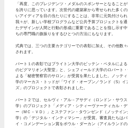
「再度、このプレジデンツ・メダルのスポンサーとなることが
を誇りに思っています。次世代の建築家から寄せられた多くの
いアイディアを目の当たりにすることは、非常に元気付けられ
我々が、新しい学校プログラムなど公共予算プロジェクトを通
たデザインが人間と行動の形成に重要であることを指し示す中
ちの専門職の旗振りをするひとつの方法にもなります。
式典では、三つの主要カテゴリーでの表彰に加え、その他数々
されます。
パート１の表彰ではブライトン大学のビッテン・ペタルによる
のピグマリオン大聖堂」と、シェフィールド大学のロバート・
よる「秘密警察官のサロン」が受賞を果たしました。ノッティ
学のマーカス・トッドが「ワイド・オープン／ランド（S）イ
ズ」のプロジェクトで表彰されました。
パート２では、セルヴィ・アル－アサディ（ロンドン・サウス
学）のプロジェクト「メディア・シティーヴァーティカル・デ
ー（МＣ－ＶＤ）」とステファン・タウンゼンド（ノッテイン
学）の「デジタル・インティマシー」が受賞。審査員たちはパ
イ・コメンデーション賞をポウル・ダーカン（アイルランドの