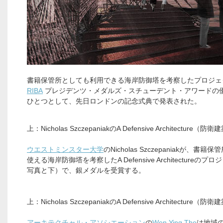
書籍保管所としても利用できる海岸防御塔を考察したプロジェ
RIBA
プレジデンツ・メダルズ・スチューデント・アワードの
ひとつとして、先日ロンドンの記念式典で発表された。
上：Nicholas SzczepaniakのA Defensive Architecture（防
ウエストミンスター大学
のNicholas Szczepaniakが、書籍
使える海岸防御塔を考察したA Defensive Architectureのプ
写真と下）で、銀メダルを受賞する。
上：Nicholas SzczepaniakのA Defensive Architecture（防
アーキテクチャル・アソシエーション
の
Wen Ying The
は地域