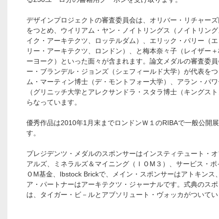
デザインプロジェクトの審査委員会は、オリバー・リチャーズ
をつとめ、ウイリアム・ヤン・ノイトリングス（ノイトリング
イク・アーキテクツ、ロッテルダム）、エリック・パリー（エ
リー・アーキテクツ、ロンドン）、と梅本奈々子（レイザー＋
ーヨーク）といった面々が含まれます。論文メダルの審査委員
ー・ブランデル・ジョンズ（シェフィールド大学）が代表をつ
ム・マーティン博士（デ・モントフォー大学）、アラン・パワ
（グリニッチ大学とアレクサンドラ・スタラ博士（キングスト
らなっています。
優秀作品は2010年1月末までロンドンＷ１のRIBAで一般公開
す。
プレジデンツ・メダルのスポンサーはインスティテュート・オ
アルズ、ミネラルズ＆マイニング（ＩＯМ３）、サービス・ポ
ＯМ基金、Ibstock Brickで、メイン・スポンサーはアトキン
ア・パートナーはアーキテクツ・ジャーナルです。式典のスポ
は、タイガー・ビ－ルとアブソリュート・ヴォッカがついてい