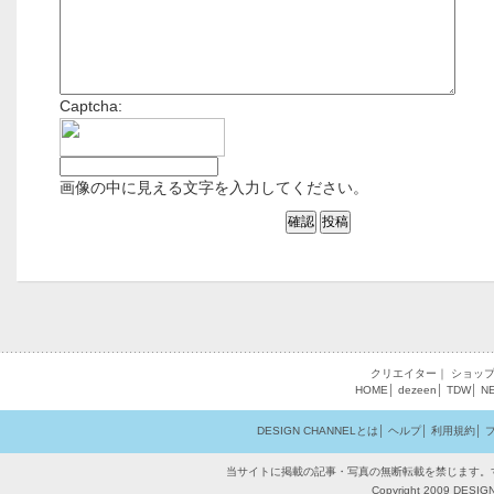
Captcha:
画像の中に見える文字を入力してください。
クリエイター
｜
ショッ
HOME
│
dezeen
│
TDW
│
N
DESIGN CHANNELとは
│
ヘルプ
│
利用規約
│
当サイトに掲載の記事・写真の無断転載を禁じます。
Copyright 2009 DESIGN