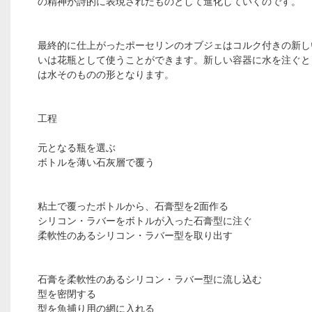
の精神が詩的に表現されたものとして進化していくのです。
最終的に仕上がったポーセリンのオブジェはコルク付きの新し
いは花瓶として使うことができます。新しい容器に水を注ぐと
は水そのものの形となります。
工程
元となる瓶を選ぶ
ボトルを薄い石灰層で覆う
粘土で覆ったボトルから、石膏型を2面作る
シリコン・ラバーをボトルが入った石膏型に注ぐ
柔軟性のあるシリコン・ラバー型を取り出す
石膏を柔軟性のあるシリコン・ラバー型に流し込む
型を密閉する
型を魚捕り用の網に入れる