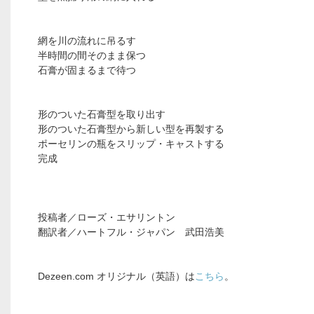
網を川の流れに吊るす
半時間の間そのまま保つ
石膏が固まるまで待つ
形のついた石膏型を取り出す
形のついた石膏型から新しい型を再製する
ポーセリンの瓶をスリップ・キャストする
完成
投稿者／ローズ・エサリントン
翻訳者／ハートフル・ジャパン 武田浩美
Dezeen.com オリジナル（英語）は
こちら
。