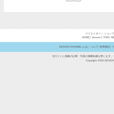
クリエイター
｜
ショッ
HOME
│
dezeen
│
TDW
│
N
DESIGN CHANNELとは
│
ヘルプ
│
利用規約
│
当サイトに掲載の記事・写真の無断転載を禁じます。
Copyright 2009 DESIGN