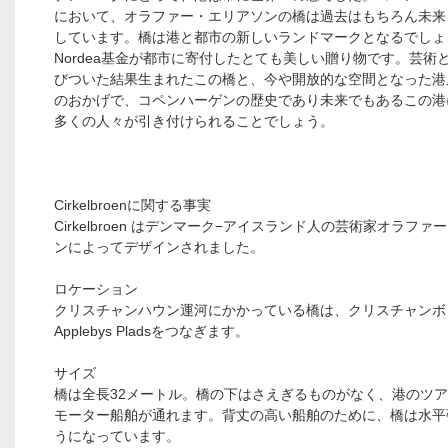
において、オラファー・エリアソンの橋は過去はもちろん未来
しています。橋は港と都市の新しいランドマークとなるでしょ
Nordea基金が都市に寄付したとても美しい贈り物です。芸術
びついた結果生まれたこの橋と、今や開放的な空間となった港
のおかげで、コペンハーゲンの歴史であり未来でもあるこの港
多くの人々が引き付けられることでしょう。
Cirkelbroenに関する事実
Cirkelbroen はデンマーク−アイスランド人の芸術家オラファ
ンによってデザインされました。
ロケーション
クリスチャンハウン運河にかかっている橋は、クリスチャンボ
Applebys Pladsをつなぎます。
サイズ
橋は全長32メートル。橋の下はさえぎるものがなく、港のツ
モーター船舶が通れます。背丈の高い船舶のために、橋は水平
うになっています。