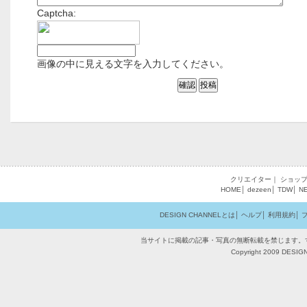
Captcha:
画像の中に見える文字を入力してください。
クリエイター
｜
ショッ
HOME
│
dezeen
│
TDW
│
N
DESIGN CHANNELとは
│
ヘルプ
│
利用規約
│
当サイトに掲載の記事・写真の無断転載を禁じます。
Copyright 2009 DESIGN