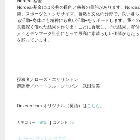
Nordea-基金
Nordea-基金には公共の目的と慈善の目的があります。Norde
康、スポーツとエクササイズ、自然と文化の分野で、良い暮ら
る活動−身体にも精神にも良い活動−をサポートします。我々
意義深く優れた結果を作り出すことに貢献し、その結果、寄付
人々とデンマーク社会にとって最高に素晴らしい価値がもたら
を願っています。
投稿者／ローズ・エサリントン
翻訳者／ハートフル・ジャパン 武田浩美
Dezeen.com オリジナル（英語）は
こちら
。
カテゴリー
:
建築
| コメント :
0
トラックバック(0)