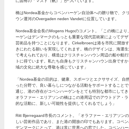
に固有の「マスト（帆）」がついています。
橋はNordea基金からコペンハーゲン自治体への贈り物で、ク
ウン運河のOvergaden neden Vandetに位置しています。
Nordea基金会長のMogens Hugoのコメント。「この橋によ
ーゲンはデンマークのもっとも重要な現代芸術家によってデザ
芸術品を持つことになります。Cirkelbroenは港を市民に開放
きにわたる願いを実現してくれます。橋のデザインは、海運生
て考えられており、構造はクリスチャンハウン周辺の船や航行
トに得ています。私たち自身もクリスチャンハウン出身ですか
域の文化に絶大な尊敬を感じています」
「Nordea基金の目的は、健康、スポーツとエクササイズ、自
った分野で、良い暮らしにつながる活動をサポートすることで
通じ、港の存在がコペンハーゲンをとても特別な都市にしてき
オラファー・エリアソンの橋はこの港周辺でのアウトドア・ラ
的な活動に、新しい可能性を提供してくれるでしょう」
Ritt Bjerregaard市長のコメント。「オラファー・エリアソ
しい芸術作品であり、また港の開放の印でもあります。コペン
デンマークにとって、港は常に世界への窓でした。コペンハー