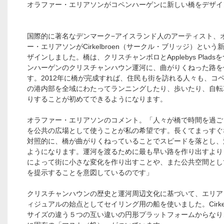
オラファー・エリアソンがコペンハーゲンに新しい橋をデザイ
国際的に著名なデンマーク−アイスランド人のアーティスト、
ー・エリアソンがCirkelbroen（サークル・ブリッジ）という
ザインしました。橋は、クリスチャンボロとApplebys Plads
ンハーゲンのクリスチャンハウン運河に、曲がりくねった路を
す。2012年に橋が完成すれば、住民も街を訪れる人々も、コ
の港内部を全域にわたってランニングしたり、歩いたり、自転
りすることが初めてできるようになります。
オラファー・エリアソンのコメント。「人々が橋で時間を過ご
を公共の広場として使うことが私の希望です。長くてまっすぐ
対照的に、橋が曲がりくねっていることでスピードを落とし、
ようになります。運河を渡るために最も早い路を作り出すより
によって街に小さな変化を作り出すことや、また公共空間とし
を提示することを意図しているのです」
クリスチャンハウンの歴史と運河周辺文化に基づいて、エリア
ィジュアルの始点としてセイリング用の船を使いました。Cirkelb
サイズの違う５つの互い違いの円形プラットフォームからなり