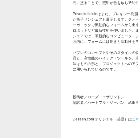
元に塗ることで、照明が色を放ち透明
Priveekollektieはまた、プレ
た椅子サンシェアも展示します。クォ
ーガニックで流動的なフォームから出
ロボットなど最新技術を使いました。
シェアでは、革新的なコンピュータ・
照的に、フォームには動きと流動性を
バブレのコンセプトやそのスタイルの
品と、高性能のハイテク・ツールを、
法はものの形と、プロジェクトへのア
に用いられているのです。
投稿者／ローズ・エサリントン
翻訳者／ハートフル・ジャパン 武田
Dezeen.com オリジナル（英語）は
こ