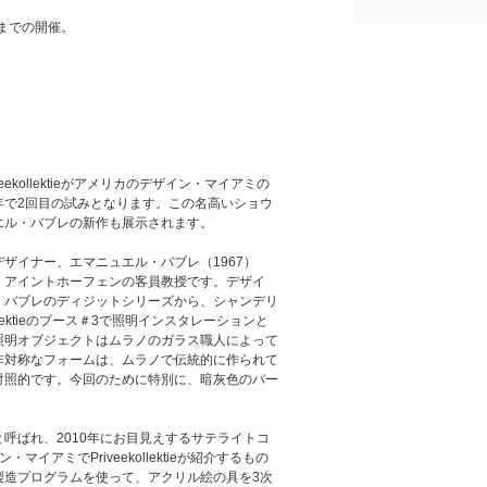
日までの開催。
eekollektieがアメリカのデザイン・マイアミの
年で2回目の試みとなります。この名高いショウ
エル・バブレの新作も展示されます。
ザイナー、エマニュエル・バブレ（1967）
・アイントホーフェンの客員教授です。デザイ
・バブレのディジットシリーズから、シャンデリ
llektieのブース＃3で照明インスタレーションと
照明オブジェクトはムラノのガラス職人によって
非対称なフォームは、ムラノで伝統的に作られて
対照的です。今回のために特別に、暗灰色のバー
呼ばれ、2010年にお目見えするサテライトコ
イアミでPriveekollektieが紹介するもの
製造プログラムを使って、アクリル絵の具を3次