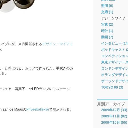
照明 (6)
交通 (1)
デジーンワイヤ
写真 (2)
時計 (1)
動画 (7)
インタビュー (14
・バブレが、来月開催される
デザイン・マイアミ
る。
ポッドキャスト (2
コンペティション 
東京デザイナーズウィ
上）と呼ばれる、ムラノで作られた、手吹きのガ
ロンドンデザインフ
れる。
オランダデザインウィ
ポーランドデザイン
TOKYO 09 (3)
シェア（写真下）やLEDランプのアルテール
an de Maasの
Priveekollektie
で展示される。
2009年12月 (33)
2009年11月 (82)
2009年10月 (55)