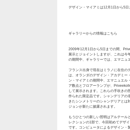
デザイン・マイアミは12月1日から5
ギャラリーからの情報はこちら
2009年12月1日から5日までの間、Priv
展示とジョイントしますが、これは今
の期間中、ギャラリーでは、エマニュ
フランス出身で現在はミラノに在住のデ
は、オランダのデザイン・アカデミー
ン・マイアミの期間中、エマニュエル
ア数点とフロアーランプが、Priveeko
して展示されます。これらの手吹きの
作られた限定品です。シャンデリアの
きたシンメトリーのシャンデリアとは
ジョンが新たに披露されます。
もうひとつの新しい照明はアルテールと
レクションの1部で、今回初めてデザイン・マ
です。コンピュータによるデザイン・