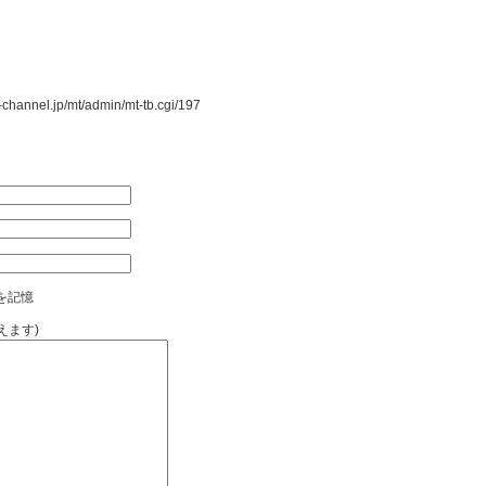
nnel.jp/mt/admin/mt-tb.cgi/197
を記憶
えます)