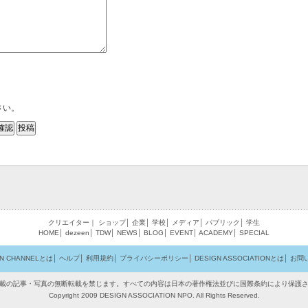
さい。
クリエイター
｜
ショップ
│
企業
│
学校
│
メディア
│
パブリック
│
学生
HOME
│
dezeen
│
TDW
│
NEWS
│
BLOG
│
EVENT
│
ACADEMY
│
SPECIAL
GN CHANNELとは
│
ヘルプ
│
利用規約
│
プライバシーポリシー
│
DESIGN ASSOCIATIONとは
│
お問
載の記事・写真の無断転載を禁じます。すべての内容は日本の著作権法並びに国際条約により保護
Copyright 2009 DESIGN ASSOCIATION NPO. All Rights Reserved.