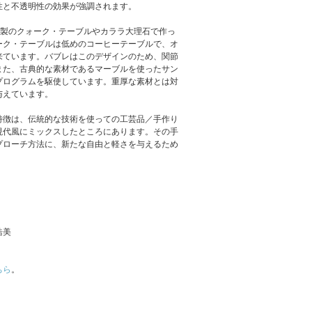
性と不透明性の効果が強調されます。
キシー樹脂製のクォーク・テーブルやカララ大理石で作っ
ーク・テーブルは低めのコーヒーテーブルで、オ
来ています。バブレはこのデザインのため、関節
また、古典的な素材であるマーブルを使ったサン
プログラムを駆使しています。重厚な素材とは対
与えています。
特徴は、伝統的な技術を使っての工芸品／手作り
現代風にミックスしたところにあります。その手
プローチ方法に、新たな自由と軽さを与えるため
浩美
ちら
。