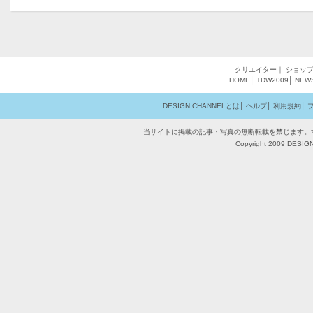
クリエイター
｜
ショッ
HOME
│
TDW2009
│
NEW
DESIGN CHANNELとは
│
ヘルプ
│
利用規約
│
当サイトに掲載の記事・写真の無断転載を禁じます。
Copyright 2009 DESIGN