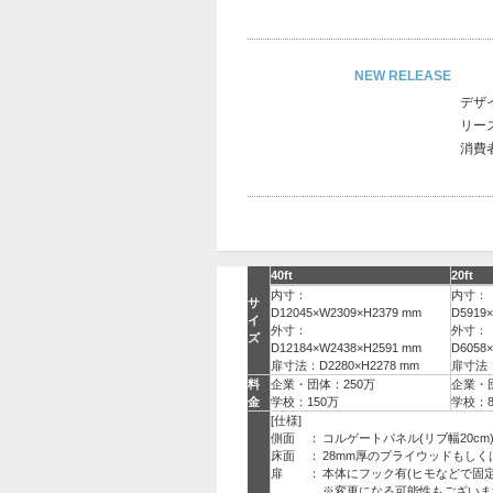
NEW RELEASE
デザ
リー
消費
40ft
20ft
内寸：
内寸：
サ
D12045×W2309×H2379 mm
D5919
イ
外寸：
外寸：
ズ
D12184×W2438×H2591 mm
D6058
扉寸法：D2280×H2278 mm
扉寸法：D
料
企業・団体：250万
企業・団
金
学校：150万
学校：8
[仕様]
側面
：
コルゲートパネル(リブ幅20cm
床面
：
28mm厚のプライウッドもし
扉
：
本体にフック有(ヒモなどで固定
※変更になる可能性もございま