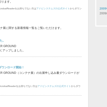
彩ります。
20
obatReaderをお持ちでない方は
アドビシステムズの公式サイト
からダウン
2009/
09 コンテナ展に関する新着情報一覧をご覧いただけます。
た。
NER GROUND
くアップしました。
み書ダウンロード開始！
 CONTAINER GROUND（コンテナ展）の出展申し込み書ダウンロードが
obatReaderをお持ちでない方は
アドビシステムズの公式サイト
からダウ
。