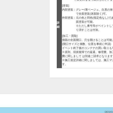
[塗装]
内部塗装
：
グレー/薄ベージュ、白系の
で全面塗装(床面除く)可。
外部塗装
：
元の色と同色(指定色なし)で
面塗装が可能。
詳
※ただし番号等がペイントし
細
り消すことは付加。
[加工・買取]
側面の全面開口、穴を開けることは可能
(開口サイズと個数、位置を事前に申請)
イベント終了後のコンテナの買い取りも
※原則、現状復帰での返還。修理費、加
費に関しまして は別途ご請求となります
※施工規定詳細に関しましては、施工マ
す。
DESI