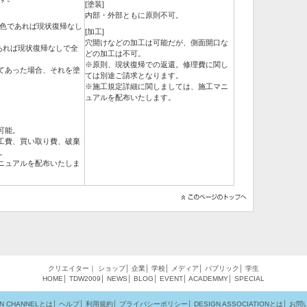
[塗装]
内部・外部ともに原則不可。
単色であれば現状復帰なし
[加工]
穴開けなどの加工は可能だが、側面開口な
あれば現状復帰なしで全
どの加工は不可。
※原則、現状復帰での返還。修理費に関し
てあった場合、それを塗
ては別途ご請求となります。
※施工規定詳細に関しましては、施工マニ
ュアルを配布いたします。
。
可能。
工費、買い取り費、破棄
。
ニュアルを配布いたしま
クリエイター
｜
ショップ
│
企業
│
学校
│
メディア
│
パブリック
│
学生
HOME
│
TDW2009
│
NEWS
│
BLOG
│
EVENT
│
ACADEMMY
│
SPECIAL
GN CHANNELとは
│
ヘルプ
│
利用規約
│
プライバシーポリシー
│
DESIGN ASSOCIATIONとは
│
お問