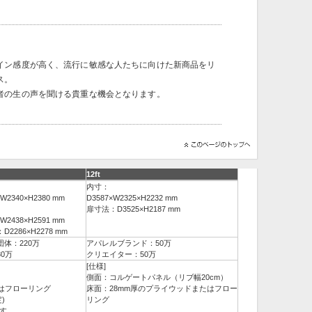
イン感度が高く、流行に敏感な人たちに向けた新商品をリ
ス。
者の生の声を聞ける貴重な機会となります。
12ft
内寸：
×W2340×H2380 mm
D3587×W2325×H2232 mm
扉寸法：D3525×H2187 mm
×W2438×H2591 mm
2286×H2278 mm
体：220万
アパレルブランド：50万
0万
クリエイター：50万
[仕様]
)
側面：コルゲートパネル（リブ幅20cm）
くはフローリング
床面：28mm厚のプライウッドまたはフロー
)
リング
す。