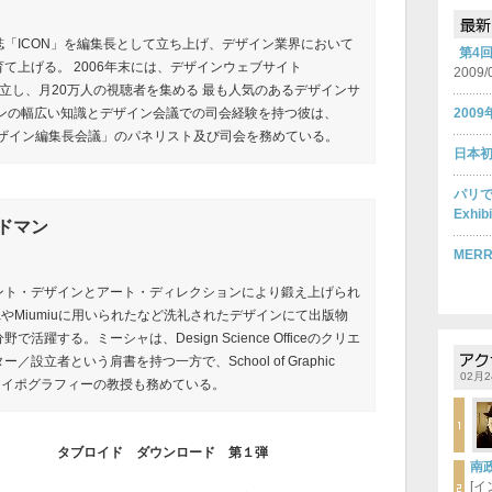
「ICON」を編集長として立ち上げ、デザイン業界において
第4
て上げる。 2006年末には、デザインウェブサイト
2009/
」を設立し、月20万人の視聴者を集める 最も人気のあるデザインサ
インの幅広い知識とデザイン会議での司会経験を持つ彼は、
200
デザイン編集長会議」のパネリスト及び司会を務めている。
日本初の
パリで
Exhi
ドマン
MERR
ント・デザインとアート・ディレクションにより鍛え上げられ
daやMiumiuに用いられたなど洗礼されたデザインにて出版物
活躍する。ミーシャは、Design Science Officeのクリエ
設立者という肩書を持つ一方で、School of Graphic
02月2
rnにてタイポグラフィーの教授も務めている。
タブロイド ダウンロード 第１弾
南
[