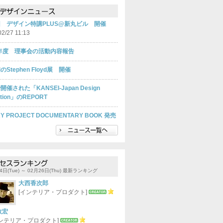
回 デザイン特講PLUS@新丸ビル 開催
02/27 11:13
9年度 理事会の活動内容報告
Stephen Floyd展 開催
開催された「KANSEI-Japan Design
bition」のREPORT
Y PROJECT DOCUMENTARY BOOK 発売
4日(Tue) ～ 02月26日(Thu) 最新ランキング
大西香次郎
[インテリア・プロダクト]
政宏
インテリア・プロダクト]