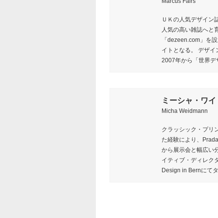
Marcus Fairs
ＵＫの人気デザイン誌
人気の高い雑誌へと育
「dezeen.com
イトとなる。 デザ
2007年から「世界
ミーシャ・ワイ
Micha Weidmann
クラッシック・プリ
た経験により、Pra
から展示会と幅広い分野で
イティブ・ディレクター／
Design in Be