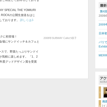
をご用意してお待ちしておりま
Y SPECIAL THE YOMIURI
第4
ACE & ROCKの公開生放送をはじ
2009/
しております。
詳しくはJ-
200
日本初の
ークに初登場！
2008年SUBWAY Cafeの様子
会場にサンドイッチ＆カフェと
パリで
Exhi
ペースで、野菜たっぷりサンドイ
MERR
気軽に楽しめます。 「1、2
08年度グッドデザイン賞を受賞
02月2
南
[