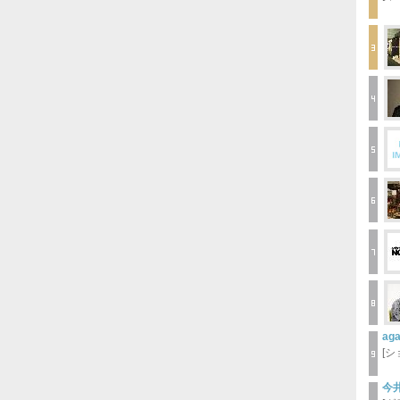
ag
[
今