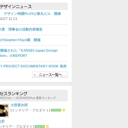
回 デザイン特講PLUS@新丸ビル 開催
02/27 11:13
9年度 理事会の活動内容報告
Stephen Floyd展 開催
開催された「KANSEI-Japan Design
bition」のREPORT
Y PROJECT DOCUMENTARY BOOK 発売
4日(Tue) ～ 02月26日(Thu) 最新ランキング
大西香次郎
[インテリア・プロダクト]
政宏
インテリア・プロダクト]