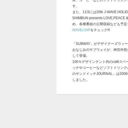
茶、コーヒーなどのソフトドリンク
す。
また、11/3には20th J-WAVE HOLIDA
SHIMBUN presents LOVE,PE
め、各種番組の公開収録なども予定
WAVEのHP
をチェック!!!
「SUBWAY」がデザイナーズウィ
おなじみのサブウェイが、神宮外苑
して登場。
100％デザインテント内のcaféス
ッチやコーヒーなどソフトドリンクが
のサンドイッチJOURNAL」は20
しました。