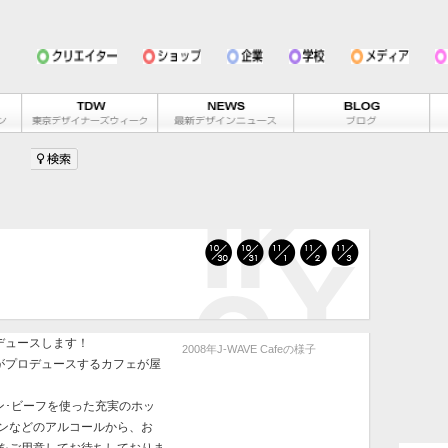
ロデュースします！
2008年J-WAVE Cafeの様子
」がプロデュースするカフェが屋
カン･ビーフを使った充実のホッ
ンなどのアルコールから、お