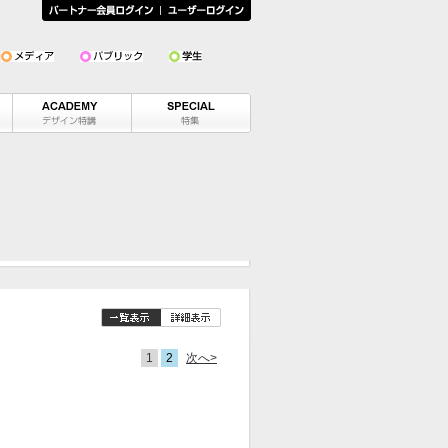
1
2
次へ>