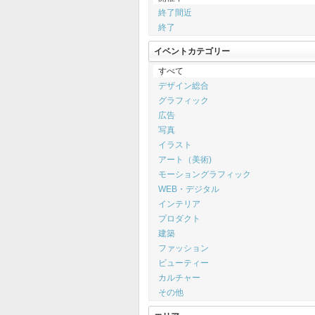
終了間近
終了
イベントカテゴリー
すべて
デザイン総合
グラフィック
広告
写真
イラスト
アート（美術)
モーショングラフィック
WEB・デジタル
インテリア
プロダクト
建築
ファッション
ビューティー
カルチャー
その他