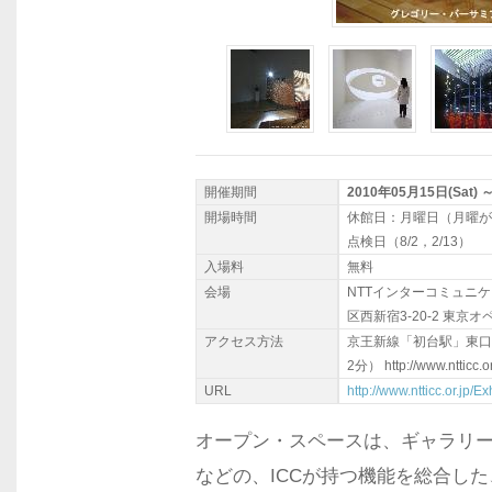
開催期間
2010年05月15日(Sat) 
開場時間
休館日：月曜日（月曜が祝
点検日（8/2，2/13）
入場料
無料
会場
NTTインターコミュニケー
区西新宿3-20-2 東京
アクセス方法
京王新線「初台駅」東口
2分） http://www.ntticc.
URL
http://www.ntticc.or.jp/
オープン・スペースは、ギャラリ
などの、ICCが持つ機能を総合し