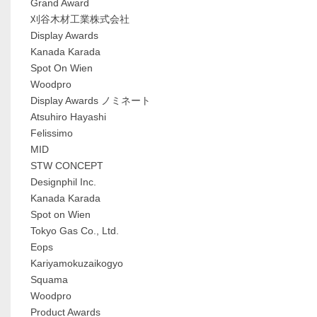
Grand Award
刈谷木材工業株式会社
Display Awards
Kanada Karada
Spot On Wien
Woodpro
Display Awards ノミネート
Atsuhiro Hayashi
Felissimo
MID
STW CONCEPT
Designphil Inc.
Kanada Karada
Spot on Wien
Tokyo Gas Co., Ltd.
Eops
Kariyamokuzaikogyo
Squama
Woodpro
Product Awards