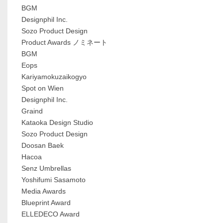
BGM
Designphil Inc.
Sozo Product Design
Product Awards ノミネート
BGM
Eops
Kariyamokuzaikogyo
Spot on Wien
Designphil Inc.
Graind
Kataoka Design Studio
Sozo Product Design
Doosan Baek
Hacoa
Senz Umbrellas
Yoshifumi Sasamoto
Media Awards
Blueprint Award
ELLEDECO Award