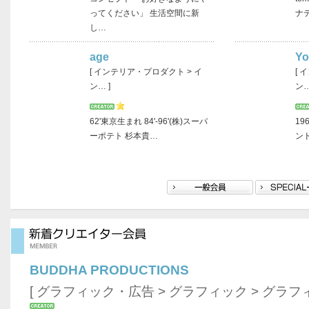
ってください」 生活空間に新
ナ
し…
age
Yo
[ インテリア・プロダクト > イ
[ 
ン… ]
ン…
62'東京生まれ 84'-96'(株)スーパ
19
ーポテト 杉本貴…
ンド
BUDDHA PRODUCTIONS
[
グラフィック・広告
>
グラフィック
>
グラフ