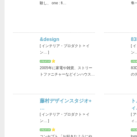
験し、 one : fi…
隼
&design
83
[ インテリア・プロダクト > イ
[ 
ン… ]
ン…
2005年に家電や雑貨、ストリー
83
トファニチャーなどインハウス…
の
藤村デザインスタジオ+
ト
…
ィ
[ インテリア・プロダクト > イ
[ 
ン… ]
ィ…
コンセプト 「お好きなようにや
to