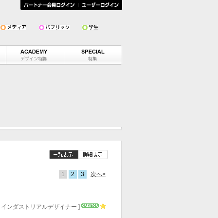
1
2
3
次へ>
男性
女性
> インダストリアルデザイナー ]