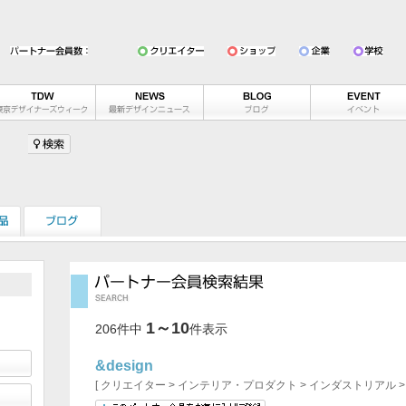
カテゴリーを選ぶ
会員カテゴリーを選ぶ
1～10
性別を選ぶ
206件中
件表示
すべて
公認
一般
すべて
&design
[ クリエイター > インテリア・プロダクト > インダストリアル 
エリアを選ぶ
年代を選ぶ