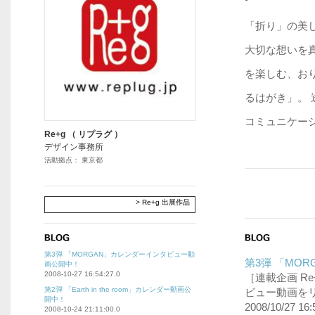
「折り」の美
大切な想いを
を楽しむ、お
るはがき」。
コミュニケー
Re+g （ リプラグ ）
デザイン事務所
活動拠点： 東京都
> Re+g 出展作品
第3弾 「MORGAN」カレンダーインタビュー動
第3弾 「MO
画公開中！
2008-10-27 16:54:27.0
［連載企画 Re
第2弾 「Earth in the room」カレンダー動画公
ビュー動画を
開中！
2008/10/27 16:
2008-10-24 21:11:00.0