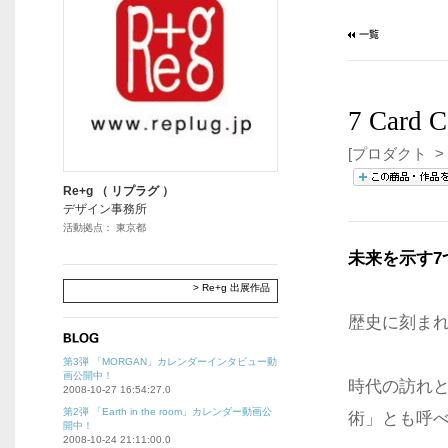
7 Card C
[プロダクト > 
Re+g （ リプラグ ）
デザイン事務所
活動拠点： 東京都
未来を示す
> Re+g 出展作品
歴史に刻まれ
第3弾 「MORGAN」カレンダーインタビュー動
画公開中！
時代の訪れ
2008-10-27 16:54:27.0
第2弾 「Earth in the room」カレンダー動画公
術」とも呼
開中！
2008-10-24 21:11:00.0