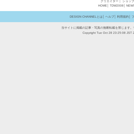
クリエイター
｜
ショッ
HOME
│
TDW2008
│
NEW
DESIGN CHANNELとは
│
ヘルプ
│
利用規約
│
当サイトに掲載の記事・写真の無断転載を禁じます。
Copyright Tue Oct 28 23:25:08 JST