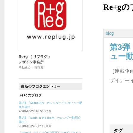
Re+g
blog
第3弾
ュー
Re+g （ リプラグ ）
デザイン事務所
活動拠点： 東京都
［連載企画 R
ザイナー
Re+gのブログ
第3弾 「MORGAN」カレンダーインタビュー動
画公開中！
2008-10-27 16:54:27.0
第2弾 「Earth in the room」カレンダー動画公
開中！
2008-10-24 21:11:00.0
タグ
「bonsai」カレンダーのデザイナーインタビュ