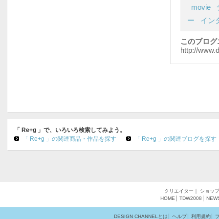
movie
ー
イン
このブログ
http://www.
「 Re+g 」で、いろいろ検索してみよう。
「 Re+g 」の関連商品・作品を探す
「 Re+g 」の関連ブログを探す
クリエイター
｜
ショッ
HOME
│
TDW2008
│
NEW
DESIGN CHANNELとは
│
ヘルプ
│
利用規約
│